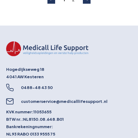
Hogedijkseweg 18
4041 AW
Kesteren
0488-48 43 50
customerservice@medicalllifesupport.nl
KVK nummer:
11053655
BTW nr.:
NL8150.08.648.B01
Bankrekeningnummer:
NL93 RABO 0133 9555 75