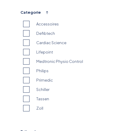
Pictogrammen
Categorie
Accessoires
Defibtech
Cardiac Science
Lifepoint
Medtronic Physio Control
Elektroden & accessoires
Elektroden & accessoires
Defibtech Lifeline
Lithium Batterij 9-V voor
Philips
Elektroden view Kinder
batterij-unit Defibtech
Lifeline AED
Primedic
Schiller
€ 131,00
€ 9,95
Tassen
€ 142,79 incl. 9% BTW
€ 12,04 incl. 21% BTW
Zoll