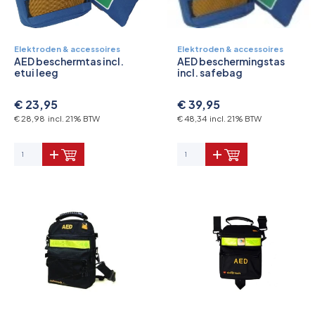
Elektroden & accessoires
Elektroden & accessoires
AED beschermtas incl.
AED beschermingstas
etui leeg
incl. safebag
€ 23,95
€ 39,95
€ 28,98 incl. 21% BTW
€ 48,34 incl. 21% BTW