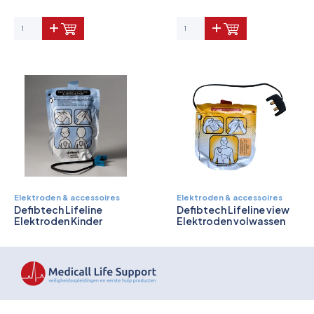
Overkoepelende EHBO organisaties
Verbandkoffers
Lesmateriaal
Verbandmiddelen
Pleisters
Farmacie & bescherming
Elektroden & accessoires
Elektroden & accessoires
Defibtech Lifeline
Defibtech Lifeline view
Stop de Bloeding
Elektroden Kinder
Elektroden volwassen
Instrumenten
€ 121,00
€ 78,00
€ 131,89 incl. 9% BTW
€ 85,02 incl. 9% BTW
Brandbestrijding & Rookmelders