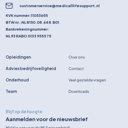
customerservice@medicalllifesupport.nl
KVK nummer:
11053655
BTW nr.:
NL8150.08.648.B01
Bankrekeningnummer:
NL93 RABO 0133 9555 75
Opleidingen
Over ons
Advies bedrijfsveiligheid
Contact
Onderhoud
Veel gestelde vragen
Team
Downloads
Blijf op de hoogte
Aanmelden voor de nieuwsbrief
Meld je aan voor de MLS nieuwsbrief: