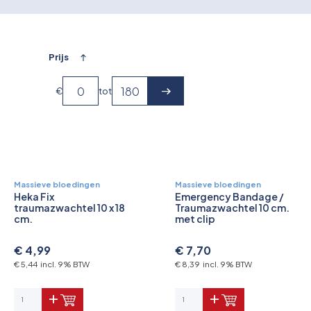
Overkoepelende EHBO organisaties
Verbandkoffers
Prijs
Lesmateriaal
€
tot
Verbandmiddelen
Pleisters
Farmacie & bescherming
Massieve bloedingen
Massieve bloedingen
Heka Fix
Emergency Bandage /
traumazwachtel 10 x 18
Traumazwachtel 10 cm.
Stop de Bloeding
cm.
met clip
Instrumenten
€ 4,99
€ 7,70
€ 5,44 incl. 9% BTW
€ 8,39 incl. 9% BTW
Brandbestrijding & Rookmelders