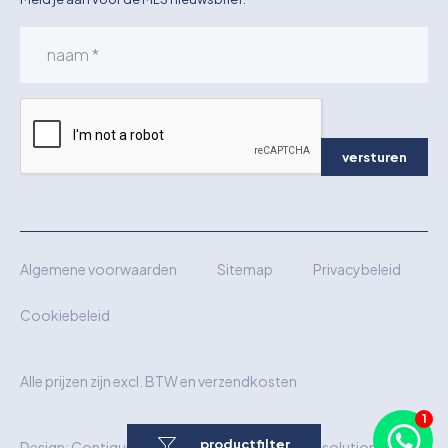
versturen
Algemene voorwaarden
Sitemap
Privacybeleid
Cookiebeleid
Alle prijzen zijn excl. BTW en verzendkosten
productfilter
Design:
Contique
Realisatie:
Wielink Websolutions