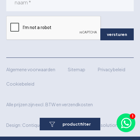
versturen
Algemene voorwaarden
Sitemap
Privacybeleid
Cookiebeleid
Alle prijzen zijn excl. BTW en verzendkosten
productfilter
Design:
Contique
Realisatie:
Wielink Websolutions