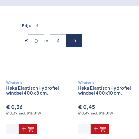
Overkoepelende EHBO organisaties
Verbandkoffers
Prijs
Lesmateriaal
€
tot
Verbandmiddelen
Pleisters
Farmacie & bescherming
Windsels
Windsels
Heka Elastisch Hydrofiel
Heka Elastisch Hydrofiel
windsel 400 x 8 cm.
windsel 400 x 10 cm.
Stop de Bloeding
€ 0,36
€ 0,45
Instrumenten
€ 0,39 incl. 9% BTW
€ 0,49 incl. 9% BTW
Brandbestrijding & Rookmelders