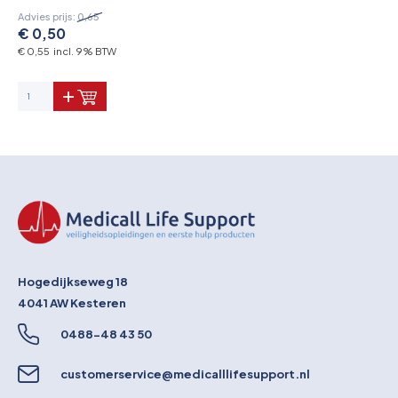
Advies prijs:
0,65
€ 0,50
€ 0,55 incl. 9% BTW
Hogedijkseweg 18
4041 AW
Kesteren
0488-48 43 50
customerservice@medicalllifesupport.nl