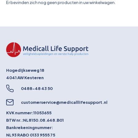
Overkoepelende EHBO organisaties
Er bevinden zich nog geen producten in uw winkelwagen.
Verbandkoffers
Lesmateriaal
Verbandmiddelen
Pleisters
Hogedijkseweg 18
Farmacie & bescherming
4041 AW
Kesteren
0488-48 43 50
Stop de Bloeding
customerservice@medicalllifesupport.nl
Instrumenten
KVK nummer:
11053655
BTW nr.:
NL8150.08.648.B01
Brandbestrijding & Rookmelders
Bankrekeningnummer:
NL93 RABO 0133 9555 75