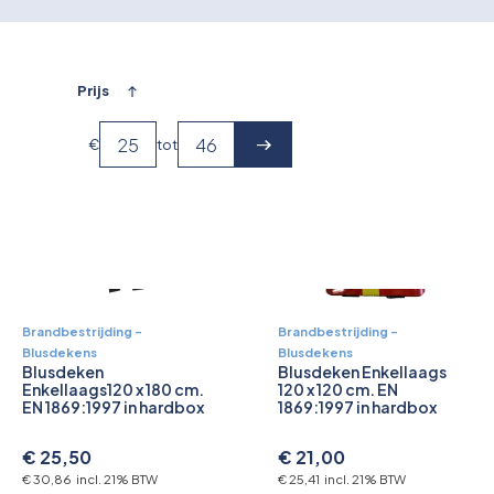
Overkoepelende EHBO organisaties
€ 33,82 incl. 21% BTW
€ 45,38 incl. 21% BTW
Verbandkoffers
Prijs
Lesmateriaal
€
tot
Verbandmiddelen
Pleisters
Farmacie & bescherming
Stop de Bloeding
Brandbestrijding –
Brandbestrijding –
Blusdekens
Blusdekens
Blusdeken
Blusdeken Enkellaags
Instrumenten
Enkellaags120 x 180 cm.
120 x 120 cm. EN
EN 1869:1997 in hardbox
1869:1997 in hardbox
Brandbestrijding & Rookmelders
€ 25,50
€ 21,00
€ 30,86 incl. 21% BTW
€ 25,41 incl. 21% BTW