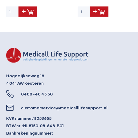
Pictogrammen
Hogedijkseweg 18
4041 AW
Kesteren
0488-48 43 50
customerservice@medicalllifesupport.nl
KVK nummer:
11053655
BTW nr.:
NL8150.08.648.B01
Bankrekeningnummer: