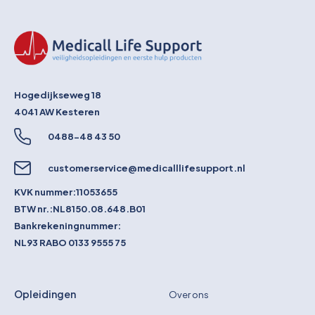
Hogedijkseweg 18
4041 AW
Kesteren
0488-48 43 50
customerservice@medicalllifesupport.nl
KVK nummer:
11053655
BTW nr.:
NL8150.08.648.B01
Bankrekeningnummer:
NL93 RABO 0133 9555 75
Opleidingen
Over ons