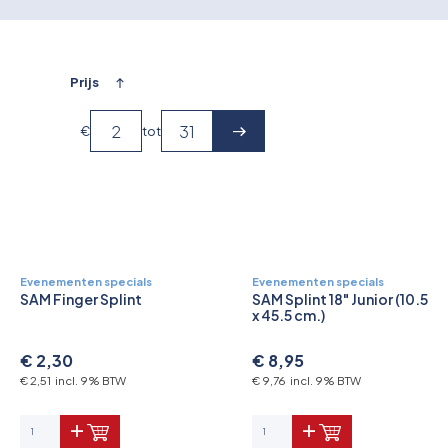
Overkoepelende EHBO organisaties
Verbandkoffers
Prijs
Lesmateriaal
€
tot
Verbandmiddelen
Pleisters
Farmacie & bescherming
Evenementen specials
Evenementen specials
SAM Finger Splint
SAM Splint 18" Junior (10.5
Stop de Bloeding
x 45.5 cm.)
Instrumenten
€ 2,30
€ 8,95
€ 2,51 incl. 9% BTW
€ 9,76 incl. 9% BTW
Brandbestrijding & Rookmelders