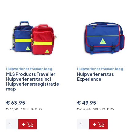
Pictogrammen
Hulpverlenerstassen leeg
Hulpverlenerstassen leeg
MLS Products Traveller
Hulpverlenerstas
Hulpverlenerstas incl.
Experience
Hulpverlenersregistratie
map
€ 63,95
€ 49,95
€ 77,38 incl. 21% BTW
€ 60,44 incl. 21% BTW