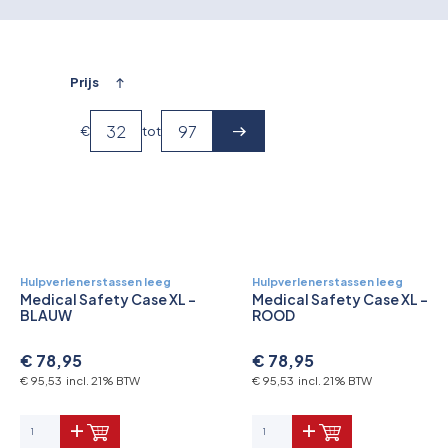
Overkoepelende EHBO organisaties
Verbandkoffers
Prijs
Lesmateriaal
€
tot
Verbandmiddelen
Pleisters
Farmacie & bescherming
Hulpverlenerstassen leeg
Hulpverlenerstassen leeg
Medical Safety Case XL -
Medical Safety Case XL -
Stop de Bloeding
BLAUW
ROOD
Instrumenten
€ 78,95
€ 78,95
€ 95,53 incl. 21% BTW
€ 95,53 incl. 21% BTW
Brandbestrijding & Rookmelders