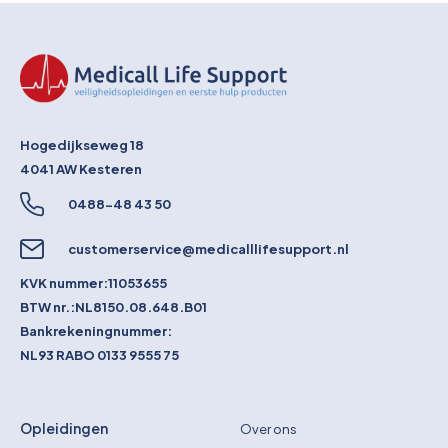
Hogedijkseweg 18
4041 AW
Kesteren
0488-48 43 50
customerservice@medicalllifesupport.nl
KVK nummer:
11053655
BTW nr.:
NL8150.08.648.B01
Bankrekeningnummer:
NL93 RABO 0133 9555 75
Opleidingen
Over ons