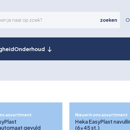
zoeken
O
igheid
Onderhoud
ons assortiment
Nieuw in ons assortiment
syPlast
Heka EasyPlast navulli
rautomaat gevuld
(6x45 st.)