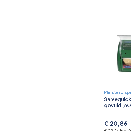
Pleisterdisp
Salvequick
gevuld (60
€ 20,86
€ 22,74 incl.