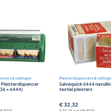
encers & vullingen
Pleisterdispencers & vulling
 Pleisterdispencer
Salvequick 6444 navulli
36 + 6444)
textiel pleisters
€ 32,32
 9% BTW
€ 35,23 incl. 9% BTW