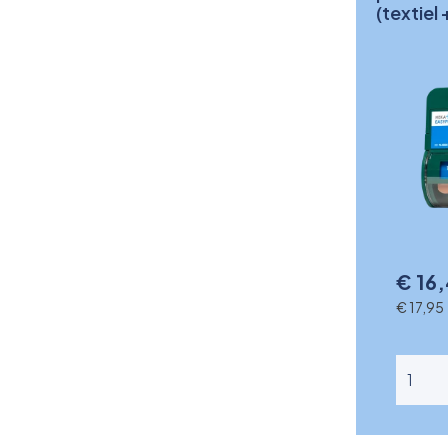
(textiel 
€ 16
€ 17,95