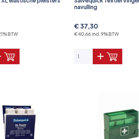
 XL elastische pleisters
Salvequick Textiel Vinge
navulling
€ 37,30
. 21% BTW
€ 40,66 incl. 9% BTW