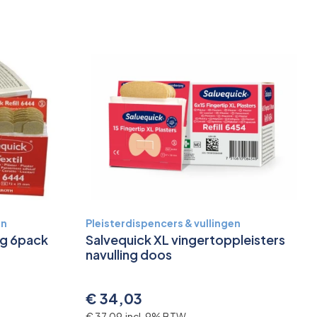
en
Pleisterdispencers & vullingen
ng 6pack
Salvequick XL vingertoppleisters
navulling doos
€ 34,03
€ 37,09 incl. 9% BTW