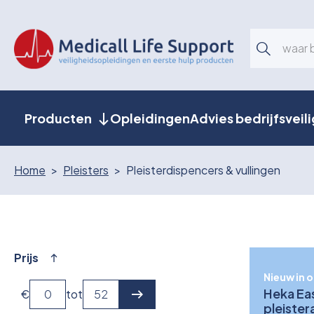
Producten
Opleidingen
Advies bedrijfsveil
Home
Pleisters
Pleisterdispencers & vullingen
Prijs
Nieuw in 
Heka Ea
€
tot
pleiste