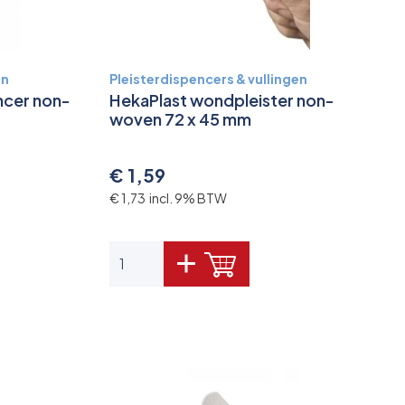
en
Pleisterdispencers & vullingen
ncer non-
HekaPlast wondpleister non-
woven 72 x 45 mm
€ 1,59
€ 1,73 incl. 9% BTW