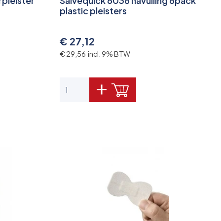
rpleister
Salvequick 6036 navulling 6pack
plastic pleisters
€ 27,12
€ 29,56 incl. 9% BTW