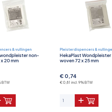
encers & vullingen
Pleisterdispencers & vulling
 wondpleister non-
HekaPlast Wondpleister
 x 20 mm
woven 72 x 25 mm
€ 0,74
9% BTW
€ 0,81 incl. 9% BTW