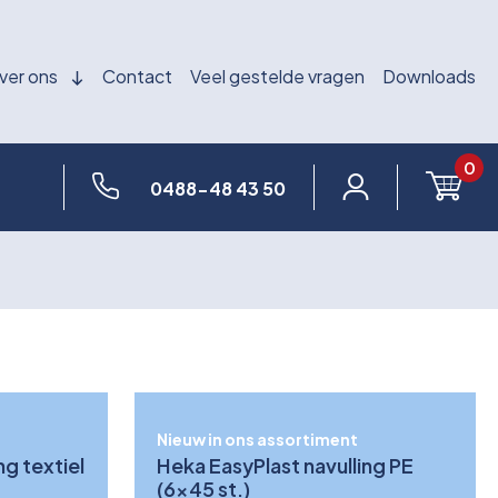
ver ons
Contact
Veel gestelde vragen
Downloads
0
0488-48 43 50
Nieuw in ons assortiment
ng textiel
Heka EasyPlast navulling PE
(6x45 st.)