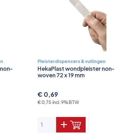
en
Pleisterdispencers & vullingen
 non-
HekaPlast wondpleister non-
woven 72 x 19 mm
€ 0,69
€ 0,75 incl. 9% BTW