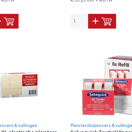
encers & vullingen
Pleisterdispencers & vulling