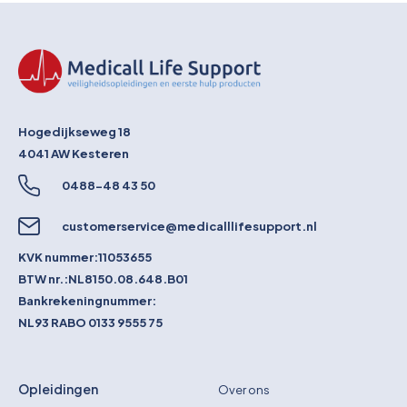
Hogedijkseweg 18
4041 AW
Kesteren
0488-48 43 50
customerservice@medicalllifesupport.nl
KVK nummer:
11053655
BTW nr.:
NL8150.08.648.B01
Bankrekeningnummer:
NL93 RABO 0133 9555 75
Opleidingen
Over ons