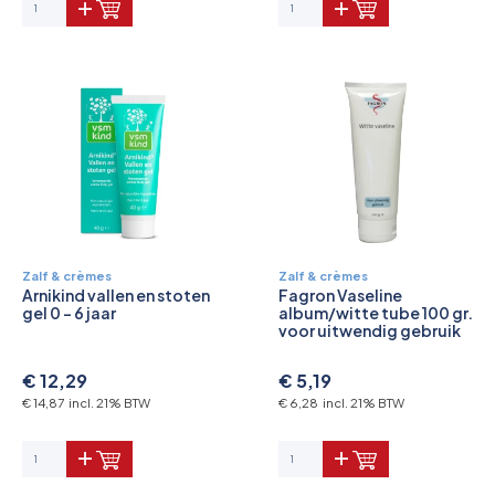
Zalf & crèmes
Zalf & crèmes
Arnikind vallen en stoten
Fagron Vaseline
gel 0 - 6 jaar
album/witte tube 100 gr.
voor uitwendig gebruik
€ 12,29
€ 5,19
€ 14,87 incl. 21% BTW
€ 6,28 incl. 21% BTW