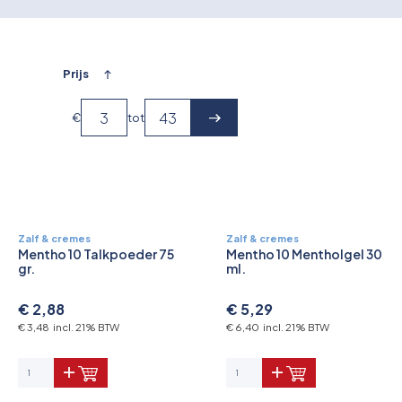
Overkoepelende EHBO organisaties
Verbandkoffers
Prijs
Lesmateriaal
€
tot
Verbandmiddelen
Pleisters
Farmacie & bescherming
Zalf & crèmes
Zalf & crèmes
Mentho 10 Talkpoeder 75
Mentho 10 Mentholgel 30
gr.
ml.
Stop de Bloeding
€ 2,88
€ 5,29
Instrumenten
€ 3,48 incl. 21% BTW
€ 6,40 incl. 21% BTW
Brandbestrijding & Rookmelders