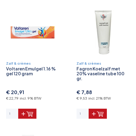
Pictogrammen
Zalf & crèmes
Zalf & crèmes
Voltaren Emulgel 1.16 %
Fagron Koelzalf met
gel 120 gram
20% vaseline tube 100
gr.
€ 20,91
€ 7,88
€ 22,79 incl. 9% BTW
€ 9,53 incl. 21% BTW