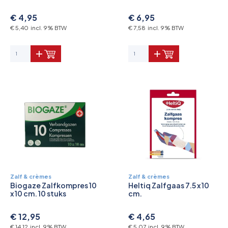
€ 4,95
€ 6,95
€ 5,40 incl. 9% BTW
€ 7,58 incl. 9% BTW
Zalf & crèmes
Zalf & crèmes
Biogaze Zalfkompres 10
Heltiq Zalfgaas 7.5 x 10
x 10 cm. 10 stuks
cm.
€ 12,95
€ 4,65
€ 14,12 incl. 9% BTW
€ 5,07 incl. 9% BTW