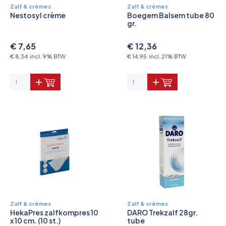
Zalf & crèmes
Zalf & crèmes
Nestosyl crème
Boegem Balsem tube 80
gr.
€ 7,65
€ 12,36
€ 8,34 incl. 9% BTW
€ 14,95 incl. 21% BTW
Zalf & crèmes
Zalf & crèmes
HekaPres zalfkompres 10
DARO Trekzalf 28gr.
x 10 cm. (10 st.)
tube