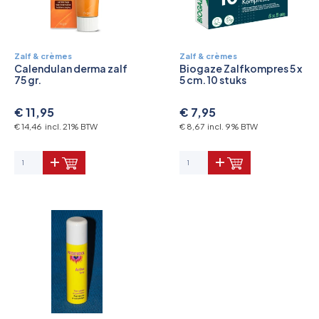
Zalf & crèmes
Zalf & crèmes
Calendulan derma zalf
Biogaze Zalfkompres 5 x
75 gr.
5 cm. 10 stuks
€ 11,95
€ 7,95
€ 14,46 incl. 21% BTW
€ 8,67 incl. 9% BTW