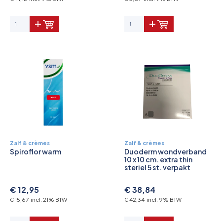
Zalf & crèmes
Zalf & crèmes
Spiroflor warm
Duoderm wondverband
10 x 10 cm. extra thin
steriel 5 st. verpakt
€ 12,95
€ 38,84
€ 15,67 incl. 21% BTW
€ 42,34 incl. 9% BTW