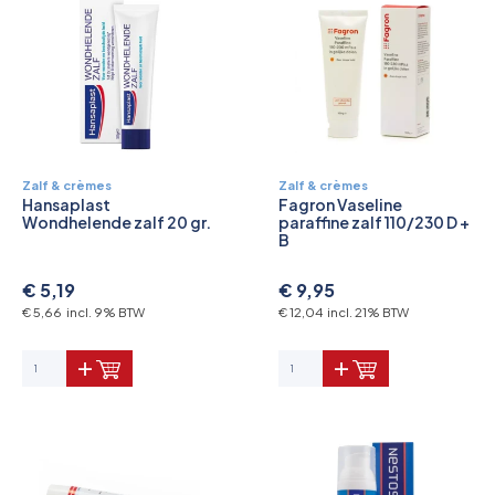
Zalf & crèmes
Zalf & crèmes
Hansaplast
Fagron Vaseline
Wondhelende zalf 20 gr.
paraffine zalf 110/230 D +
B
€ 5,19
€ 9,95
€ 5,66 incl. 9% BTW
€ 12,04 incl. 21% BTW