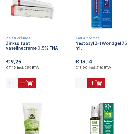
Zalf & crèmes
Zalf & crèmes
Zinksulfaat
Nestosyl 3-1 Wondgel 75
vaselinecreme 0.5% FNA
ml.
€ 9,25
€ 13,14
€ 11,19 incl. 21% BTW
€ 15,90 incl. 21% BTW