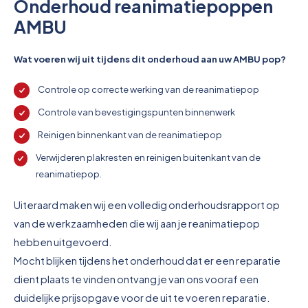
Overkoepelende EHBO organisaties
Onderhoud reanimatiepoppen
AMBU
Verbandkoffers
Wat voeren wij uit tijdens dit onderhoud aan uw AMBU pop?
Lesmateriaal
Controle op correcte werking van de reanimatiepop
Verbandmiddelen
Controle van bevestigingspunten binnenwerk
Reinigen binnenkant van de reanimatiepop
Pleisters
Verwijderen plakresten en reinigen buitenkant van de
Farmacie & bescherming
reanimatiepop.
Uiteraard maken wij een volledig onderhoudsrapport op
Stop de Bloeding
van de werkzaamheden die wij aan je reanimatiepop
Instrumenten
hebben uitgevoerd.
Mocht blijken tijdens het onderhoud dat er een reparatie
Brandbestrijding & Rookmelders
dient plaats te vinden ontvang je van ons vooraf een
duidelijke prijsopgave voor de uit te voeren reparatie.