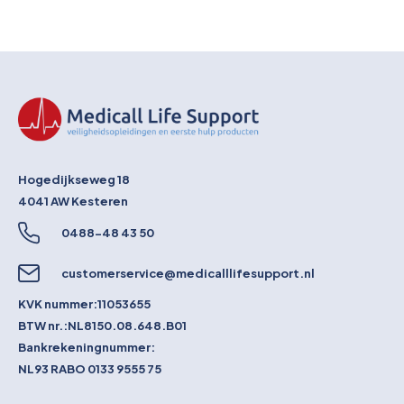
Hogedijkseweg 18
4041 AW
Kesteren
0488-48 43 50
customerservice@medicalllifesupport.nl
KVK nummer:
11053655
BTW nr.:
NL8150.08.648.B01
Bankrekeningnummer:
NL93 RABO 0133 9555 75