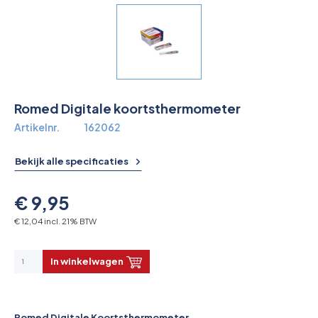
Overkoepelende EHBO organisaties
Verbandkoffers
Lesmateriaal
Romed Digitale koortsthermometer
Verbandmiddelen
Artikelnr.
162062
Pleisters
Bekijk alle specificaties
Farmacie & bescherming
€ 9,95
Stop de Bloeding
€ 12,04 incl. 21% BTW
Instrumenten
In winkelwagen
Brandbestrijding & Rookmelders
Romed Digitale Koortsthermometer