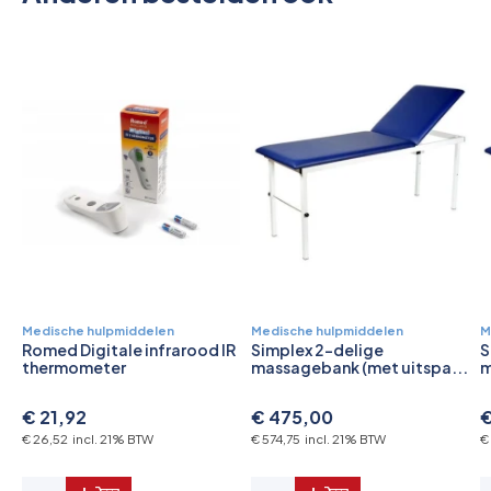
Medische hulpmiddelen
Medische hulpmiddelen
M
Romed Digitale infrarood IR
Simplex 2-delige
S
thermometer
massagebank (met uitspa...
m
€ 21,92
€ 475,00
€
€ 26,52 incl. 21% BTW
€ 574,75 incl. 21% BTW
€