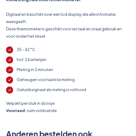
Pictogrammen
Digitaal en beschikt over een lcd display die alle informatie
weergeeft.
Deze thermometer is geschikt voor rectaal en oraal gebruik en
voor onder het oksel.
35 - 42 °C
Incl. 2 batterijen
Meting in 2 minuten
Geheugen voor laatste meting
Geluidssignaal als meting is voltooid
Verpakt per stuk in doosje.
Voorraad:
ruim voldoende
Anderen bestelden ook