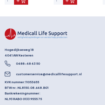
Hogedijkseweg 18
4041 AW
Kesteren
0488-48 43 50
customerservice@medicalllifesupport.nl
KVK nummer:
11053655
BTW nr.:
NL8150.08.648.B01
Bankrekeningnummer:
NL93 RABO 0133 9555 75