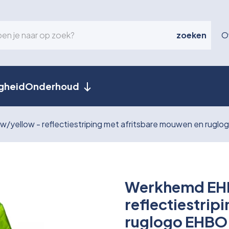
zoeken
O
igheid
Onderhoud
/yellow - reflectiestriping met afritsbare mouwen en rugl
Werkhemd EHB
reflectiestrip
ruglogo EHBO