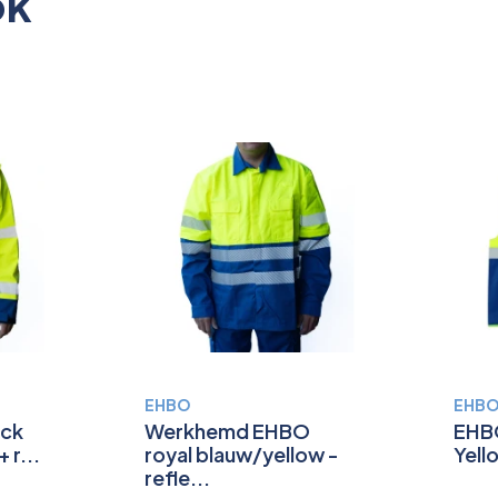
ok
EHBO
EHB
ack
Werkhemd EHBO
EHBO
 r...
royal blauw/yellow -
Yell
refle...