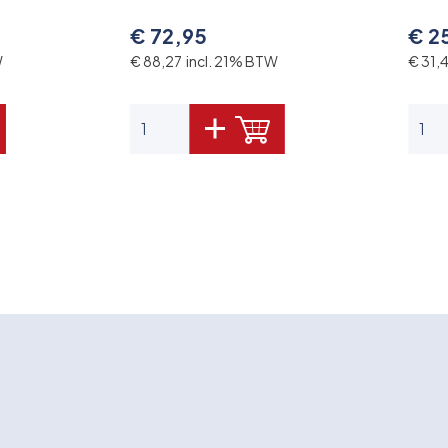
€ 72,95
€ 2
W
€ 88,27 incl. 21% BTW
€ 31,