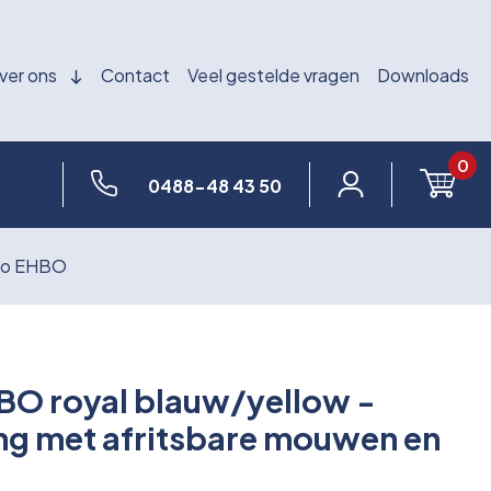
ver ons
Contact
Veel gestelde vragen
Downloads
0
0488-48 43 50
ogo EHBO
O royal blauw/yellow -
ing met afritsbare mouwen en