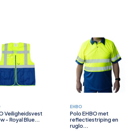
O
EHBO
 Veiligheidsvest
Polo EHBO met
ow - Royal Blue...
reflectiestriping en
ruglo...