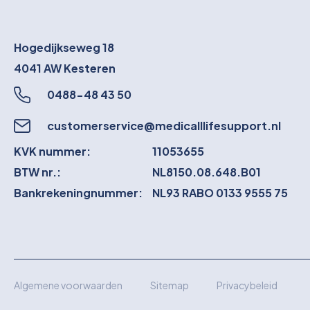
Hogedijkseweg 18
4041 AW
Kesteren
0488-48 43 50
customerservice@medicalllifesupport.nl
KVK nummer:
11053655
BTW nr.:
NL8150.08.648.B01
Bankrekeningnummer:
NL93 RABO 0133 9555 75
Algemene voorwaarden
Sitemap
Privacybeleid