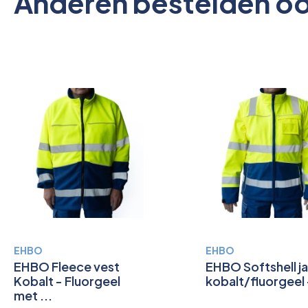
Anderen bestelden o
EHBO
EHBO
EHBO Fleece vest
EHBO Softshell j
Kobalt - Fluorgeel
kobalt/fluorgeel +
met ...