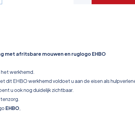
ing met afritsbare mouwen en ruglogo EHBO
t het werkhemd.
met dit EHBO werkhemd voldoet u aan de eisen als hulpverlen
nt u ook nog duidelijk zichtbaar.
ntenzorg.
go
EHBO
,