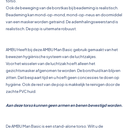
torso.
Ook de beweging van de borstkas bij beademing is realistisch.
Beademing kan mond-op-mond, mond-op-neus en doormiddel
van een masker worden getraind. De ademhalingsweerstand is
realistisch. De pop is uitermate robuust.
AMBU Heeft bij deze AMBU Man Basic gebruik gemaakt van het
bewezen hygiënische systeem van de luchtzakjes.
Voor het wisselen van de luchtzak hoeft alleen het
gezichtsmasker afgenomen te worden. De borsthuid kan blijven
zitten. Dat bespaart tijd en u hoeft geen concessies te doen op
hygiëne. Ook de rest van de pop is makkelijk te reinigen door de
zachte PVC huid.
Aan deze torso kunnen geen armen en benen bevestigd worden.
De AMBU Man Basic is een stand-alone torso. Wilt u de