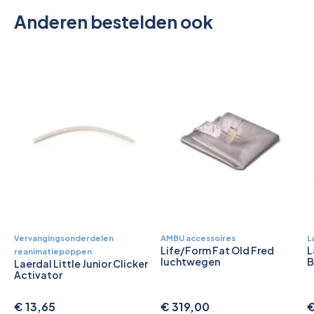
Anderen bestelden ook
Vervangingsonderdelen
AMBU accessoires
L
Life/Form Fat Old Fred
L
reanimatiepoppen
luchtwegen
B
Laerdal Little Junior Clicker
Activator
€ 13,65
€ 319,00
€