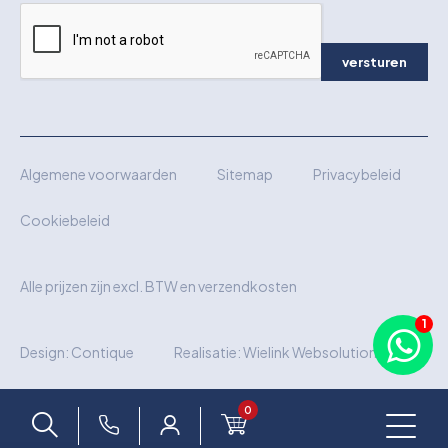
versturen
Algemene voorwaarden
Sitemap
Privacybeleid
Cookiebeleid
Alle prijzen zijn excl. BTW en verzendkosten
Design:
Contique
Realisatie:
Wielink Websolutions
0