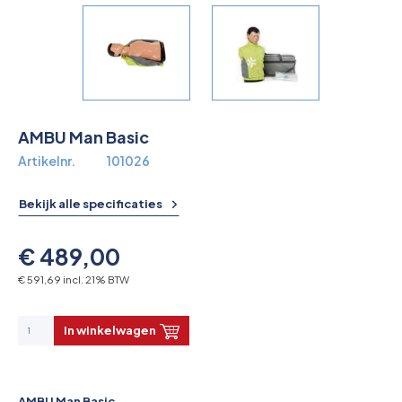
Overkoepelende EHBO organisaties
Verbandkoffers
Lesmateriaal
AMBU Man Basic
Verbandmiddelen
Artikelnr.
101026
Pleisters
Bekijk alle specificaties
Farmacie & bescherming
€ 489,00
Stop de Bloeding
€ 591,69 incl. 21% BTW
Instrumenten
In winkelwagen
Brandbestrijding & Rookmelders
AMBU Man Basic