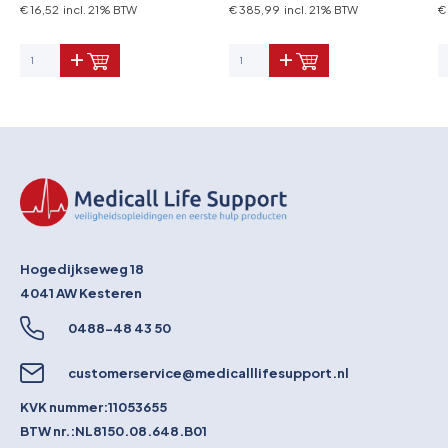
€ 16,52 incl. 21% BTW
€ 385,99 incl. 21% BTW
€
Hogedijkseweg 18
4041 AW
Kesteren
0488-48 43 50
customerservice@medicalllifesupport.nl
KVK nummer:
11053655
BTW nr.:
NL8150.08.648.B01