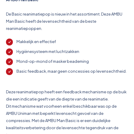
Pictogrammen
De Basic reanimatiepop is nieuw in het assortiment. Deze AMBU
Man Basic heeft de levensechtheid van de beste
reanimatiepoppen.
Makkelijk en effectief
Hygiënesysteem met luchtzakken
Mond-op-mond of masker beademing
Basic feedback, maar geen concessies op levensechtheid.
Deze reanimatiepop heeft een feedback mechanisme op de buik
die een indicatie geeft van de diepte van de reanimatie.
Dit mechanisme wat voorheen enkel beschikbaar was op de
AMBU Uniman met beperkt levensecht gevoel van de
compressies. Met de AMBU Man Basic is er een duidelijke
kwaliteitsverbetering door de levensechte tegendruk van de