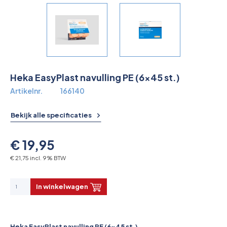
Overkoepelende EHBO organisaties
Verbandkoffers
Lesmateriaal
Heka EasyPlast navulling PE (6x45 st.)
Verbandmiddelen
Artikelnr.
166140
Pleisters
Bekijk alle specificaties
Farmacie & bescherming
€ 19,95
Stop de Bloeding
€ 21,75 incl. 9% BTW
Instrumenten
In winkelwagen
Brandbestrijding & Rookmelders
Heka EasyPlast navulling PE (6x45 st.)