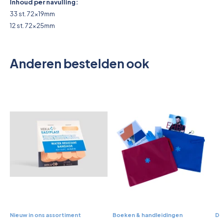
Inhoud per navulling:
33 st. 72x19mm
12 st. 72x25mm
Anderen bestelden ook
Nieuw in ons assortiment
Boeken & handleidingen
D