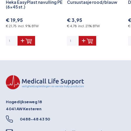
Heka EasyPlast navulling PE
Cursustasje rood/blauw
D
(6x45 st.)
€ 19,95
€ 3,95
€
€ 21,75 incl. 9% BTW
€ 4,78 incl. 21% BTW
€
Hogedijkseweg 18
4041 AW
Kesteren
0488-48 43 50