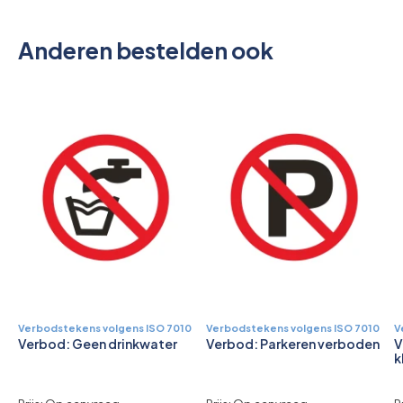
Pictogrammen
Anderen bestelden ook
Verbodstekens volgens ISO 7010
Verbodstekens volgens ISO 7010
V
Verbod: Geen drinkwater
Verbod: Parkeren verboden
V
k