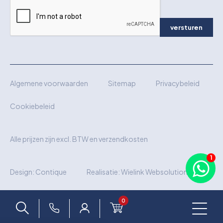
versturen
Algemene voorwaarden
Sitemap
Privacybeleid
Cookiebeleid
Alle prijzen zijn excl. BTW en verzendkosten
Design:
Contique
Realisatie:
Wielink Websolutions
0