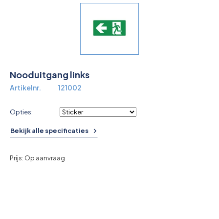
Overkoepelende EHBO organisaties
Verbandkoffers
Lesmateriaal
Nooduitgang links
Verbandmiddelen
Artikelnr.
121002
Pleisters
Opties:
Farmacie & bescherming
Bekijk alle specificaties
Stop de Bloeding
Prijs: Op aanvraag
Instrumenten
Brandbestrijding & Rookmelders