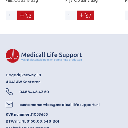
Prijs: Op aanvraag
Prijs: Op aanvraag
P
Hogedijkseweg 18
4041 AW
Kesteren
0488-48 43 50
customerservice@medicalllifesupport.nl
KVK nummer:
11053655
BTW nr.:
NL8150.08.648.B01