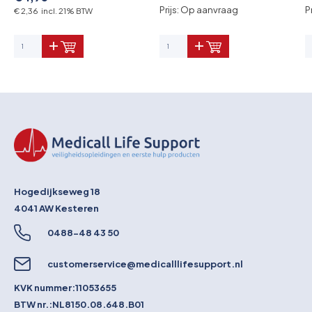
Prijs: Op aanvraag
P
€ 2,36 incl. 21% BTW
Hogedijkseweg 18
4041 AW
Kesteren
0488-48 43 50
customerservice@medicalllifesupport.nl
KVK nummer:
11053655
BTW nr.:
NL8150.08.648.B01