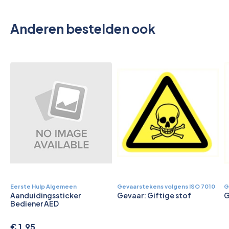
Pictogrammen
Anderen bestelden ook
Eerste Hulp Algemeen
Gevaarstekens volgens ISO 7010
G
Aanduidingssticker
Gevaar: Giftige stof
G
Bediener AED
€ 1,95