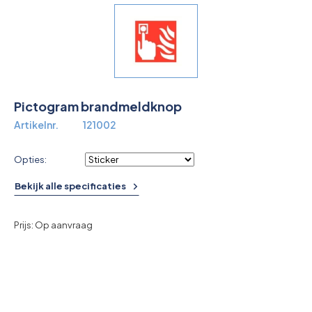
Overkoepelende EHBO organisaties
Verbandkoffers
Lesmateriaal
Pictogram brandmeldknop
Verbandmiddelen
Artikelnr.
121002
Pleisters
Opties:
Farmacie & bescherming
Bekijk alle specificaties
Stop de Bloeding
Prijs: Op aanvraag
Instrumenten
Brandbestrijding & Rookmelders