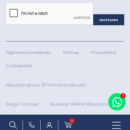
versturen
Algemene voorwaarden
Sitemap
Privacybeleid
Cookiebeleid
Alle prijzen zijn excl. BTW en verzendkosten
Design:
Contique
Realisatie:
Wielink Websolutions
0