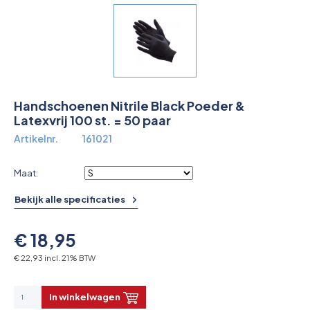
Overkoepelende EHBO organisaties
Verbandkoffers
Lesmateriaal
Handschoenen Nitrile Black Poeder &
Verbandmiddelen
Latexvrij 100 st. = 50 paar
Artikelnr.
161021
Pleisters
Farmacie & bescherming
Maat:
Bekijk alle specificaties
Stop de Bloeding
€ 18,95
Instrumenten
€ 22,93 incl. 21% BTW
Brandbestrijding & Rookmelders
In winkelwagen