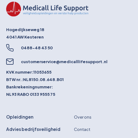
Hogedijkseweg 18
4041 AW
Kesteren
0488-48 43 50
customerservice@medicalllifesupport.nl
KVK nummer:
11053655
BTW nr.:
NL8150.08.648.B01
Bankrekeningnummer:
NL93 RABO 0133 9555 75
Opleidingen
Over ons
Advies bedrijfsveiligheid
Contact