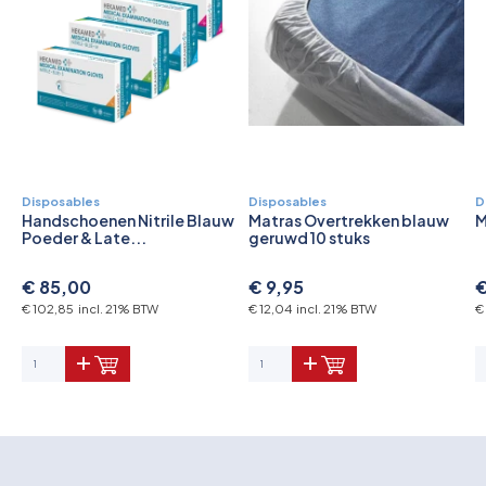
Disposables
Disposables
D
Handschoenen Nitrile Blauw
Matras Overtrekken blauw
M
Poeder & Late...
geruwd 10 stuks
€ 85,00
€ 9,95
€
€ 102,85 incl. 21% BTW
€ 12,04 incl. 21% BTW
€