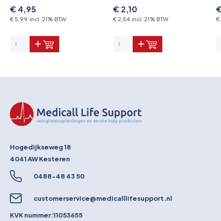
€ 4,95
€ 2,10
€
€ 5,99 incl. 21% BTW
€ 2,54 incl. 21% BTW
€
Hogedijkseweg 18
4041 AW
Kesteren
0488-48 43 50
customerservice@medicalllifesupport.nl
KVK nummer:
11053655