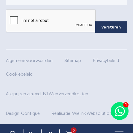
versturen
Algemene voorwaarden
Sitemap
Privacybeleid
Cookiebeleid
Alle prijzen zijn excl. BTW en verzendkosten
Design:
Contique
Realisatie:
Wielink Websolutions
0