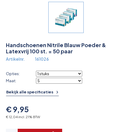
Overkoepelende EHBO organisaties
Verbandkoffers
Lesmateriaal
Handschoenen Nitrile Blauw Poeder &
Verbandmiddelen
Latexvrij 100 st. = 50 paar
Artikelnr.
161026
Pleisters
Farmacie & bescherming
Opties:
Maat:
Stop de Bloeding
Bekijk alle specificaties
Instrumenten
€ 9,95
€ 12,04 incl. 21% BTW
Brandbestrijding & Rookmelders