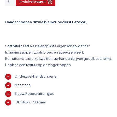
Pictogrammen
In winkelwagen
Handschoenen Nitrile blauw Poeder & Latexvrij
Soft Nitril heeft als belangrijkste eigenschap, dat het
lichaamssappen, zoals bloed en speeksel weert.
Een uitermate sterke kwaliteit, uw handen blijven goed beschermt.
Hebben een textuur op de vingertoppen.
Onderzoekhandschoenen
Niet steriel
Blauw, Poedervrij en glad
100 stuks = 50 paar