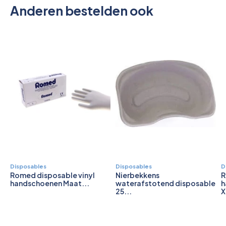
Anderen bestelden ook
Disposables
Disposables
D
Romed disposable vinyl
Nierbekkens
R
handschoenen Maat...
waterafstotend disposable
h
25...
X