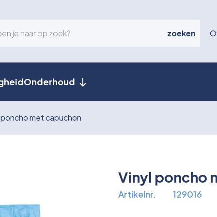
zoeken
O
igheid
Onderhoud
l poncho met capuchon
Vinyl poncho 
Artikelnr.
129016