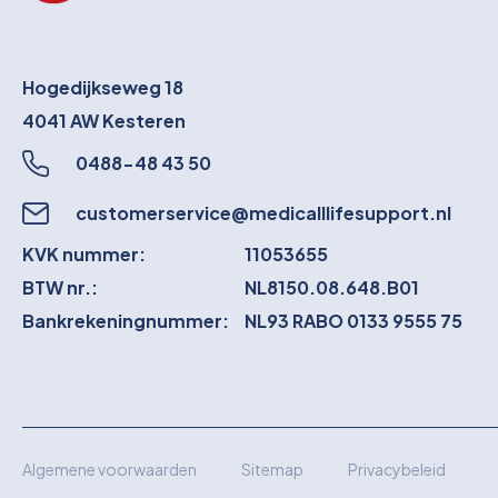
Hogedijkseweg 18
4041 AW
Kesteren
0488-48 43 50
customerservice@medicalllifesupport.nl
KVK nummer:
11053655
BTW nr.:
NL8150.08.648.B01
Bankrekeningnummer:
NL93 RABO 0133 9555 75
Algemene voorwaarden
Sitemap
Privacybeleid