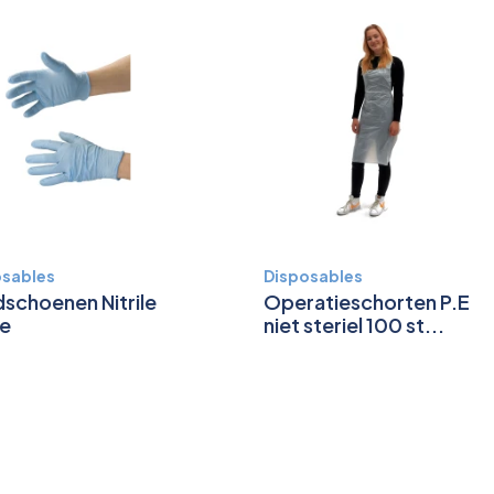
osables
Disposables
schoenen Nitrile
Operatieschorten P.E
ge
niet steriel 100 st...