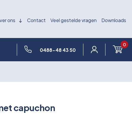
ver ons
Contact
Veel gestelde vragen
Downloads
0
0488-48 43 50
met capuchon