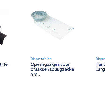
Disposables
Disp
rile
Opvangzakjes voor
Hand
braaksel/spuugzakke
Lar
n m...