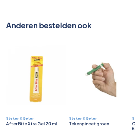
Anderen bestelden ook
Steken & Beten
Steken & Beten
S
After Bite Xtra Gel 20 ml.
Tekenpincet groen
C