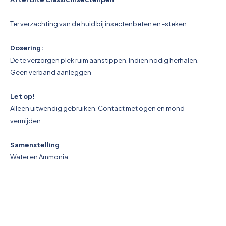
Pictogrammen
Ter verzachting van de huid bij insectenbeten en -steken.
Dosering:
De te verzorgen plek ruim aanstippen. Indien nodig herhalen.
Geen verband aanleggen
Let op!
Alleen uitwendig gebruiken. Contact met ogen en mond
vermijden
Samenstelling
Water en Ammonia