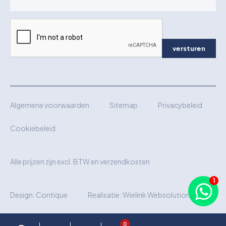
versturen
Algemene voorwaarden
Sitemap
Privacybeleid
Cookiebeleid
Alle prijzen zijn excl. BTW en verzendkosten
Design:
Contique
Realisatie:
Wielink Websolutions
0