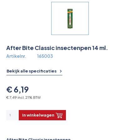
Overkoepelende EHBO organisaties
Verbandkoffers
Lesmateriaal
After Bite Classic insectenpen 14 ml.
Verbandmiddelen
Artikelnr.
165003
Pleisters
Bekijk alle specificaties
Farmacie & bescherming
€ 6,19
Stop de Bloeding
€ 7,49 incl. 21% BTW
Instrumenten
In winkelwagen
Brandbestrijding & Rookmelders
After Bite Classic insectenpen