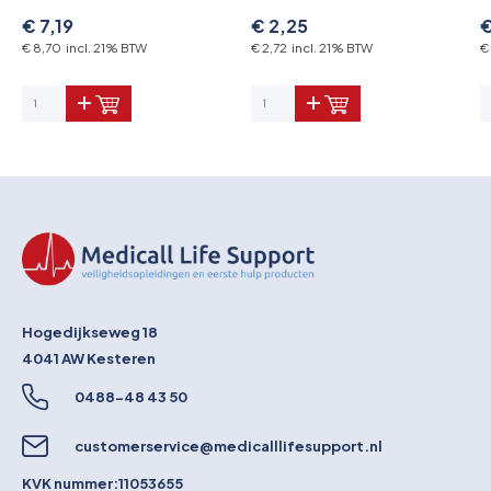
€ 7,19
€ 2,25
€
€ 8,70 incl. 21% BTW
€ 2,72 incl. 21% BTW
€
Hogedijkseweg 18
4041 AW
Kesteren
0488-48 43 50
customerservice@medicalllifesupport.nl
KVK nummer:
11053655