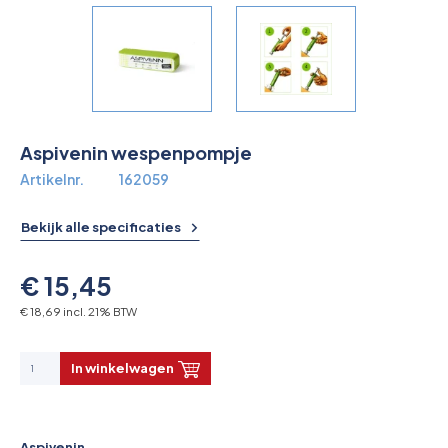
Overkoepelende EHBO organisaties
Verbandkoffers
Lesmateriaal
Aspivenin wespenpompje
Verbandmiddelen
Artikelnr.
162059
Pleisters
Bekijk alle specificaties
Farmacie & bescherming
€ 15,45
Stop de Bloeding
€ 18,69 incl. 21% BTW
Instrumenten
In winkelwagen
Brandbestrijding & Rookmelders
Aspivenin