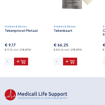
Steken & Beten
Steken & Beten
S
Tekenpincet Metaal
Tekenkaart
C
6
€ 9,17
€ 66,25
€
€ 11,10 incl. 21% BTW
€ 80,16 incl. 21% BTW
€