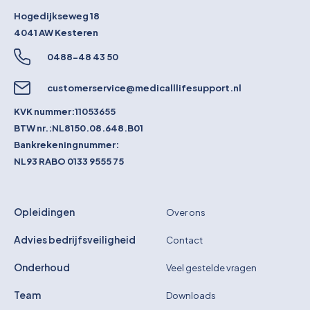
Hogedijkseweg 18
4041 AW
Kesteren
0488-48 43 50
customerservice@medicalllifesupport.nl
KVK nummer:
11053655
BTW nr.:
NL8150.08.648.B01
Bankrekeningnummer:
NL93 RABO 0133 9555 75
Opleidingen
Over ons
Advies bedrijfsveiligheid
Contact
Onderhoud
Veel gestelde vragen
Team
Downloads