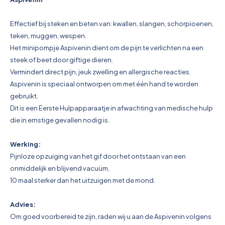
Pictogrammen
Effectief bij steken en beten van: kwallen, slangen, schorpioenen,
teken, muggen, wespen.
Het minipompje Aspivenin dient om de pijn te verlichten na een
steek of beet door giftige dieren.
Vermindert direct pijn, jeuk zwelling en allergische reacties.
Aspivenin is speciaal ontworpen om met één hand te worden
gebruikt.
Dit is een Eerste Hulpapparaatje in afwachting van medische hulp
die in ernstige gevallen nodig is.
Werking:
Pijnloze opzuiging van het gif door het ontstaan van een
onmiddelijk en blijvend vacuüm,
10 maal sterker dan het uitzuigen met de mond.
Advies:
Om goed voorbereid te zijn, raden wij u aan de Aspivenin volgens