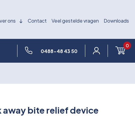
ver ons
Contact
Veel gestelde vragen
Downloads
0
0488-48 43 50
k away bite relief device