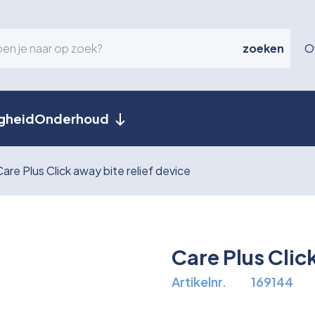
zoeken
O
igheid
Onderhoud
Care Plus Click away bite relief device
Care Plus Clic
Artikelnr.
169144