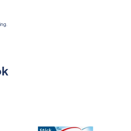
ing.
ok