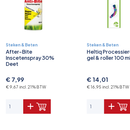
Steken & Beten
Steken & Beten
After-Bite
Heltiq Processie
Inscetenspray 30%
gel & roller 100 ml
Deet
€ 7,99
€ 14,01
€ 9,67 incl. 21% BTW
€ 16,95 incl. 21% BTW