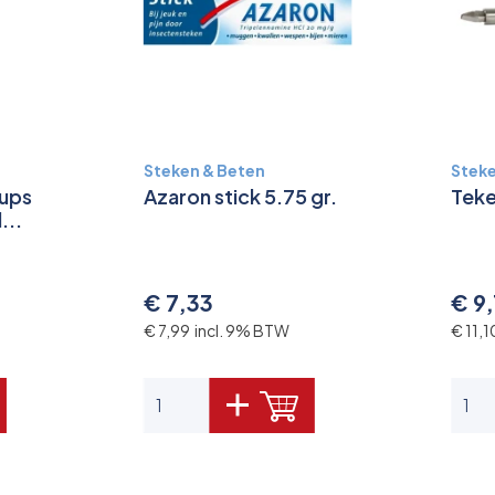
Steken & Beten
Steke
rups
Azaron stick 5.75 gr.
Teke
...
€ 7,33
€ 9,
€ 7,99 incl. 9% BTW
€ 11,