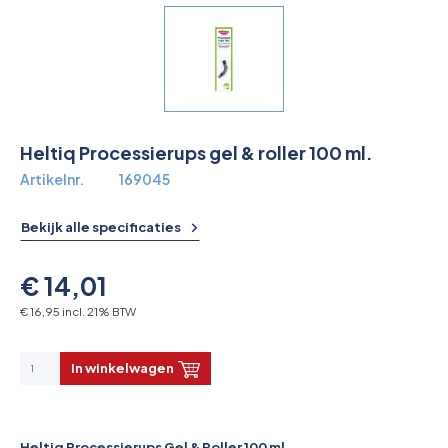
Overkoepelende EHBO organisaties
Verbandkoffers
Lesmateriaal
Heltiq Processierups gel & roller 100 ml.
Verbandmiddelen
Artikelnr.
169045
Pleisters
Bekijk alle specificaties
Farmacie & bescherming
€ 14,01
Stop de Bloeding
€ 16,95 incl. 21% BTW
Instrumenten
In winkelwagen
Brandbestrijding & Rookmelders
Heltiq Processierups Gel & Roller 100 ml.