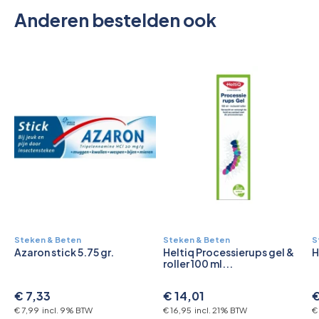
Anderen bestelden ook
Steken & Beten
Steken & Beten
S
Azaron stick 5.75 gr.
Heltiq Processierups gel &
H
roller 100 ml...
€ 7,33
€ 14,01
€
€ 7,99 incl. 9% BTW
€ 16,95 incl. 21% BTW
€