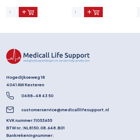
Hogedijkseweg 18
4041 AW
Kesteren
0488-48 43 50
customerservice@medicalllifesupport.nl
KVK nummer:
11053655
BTW nr.:
NL8150.08.648.B01
Bankrekeningnummer: