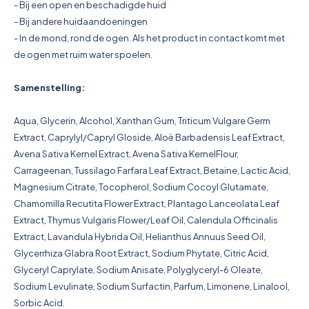
- Bij een open en beschadigde huid
- Bij andere huidaandoeningen
- In de mond, rond de ogen. Als het product in contact komt met
de ogen met ruim water spoelen.
Samenstelling:
Aqua, Glycerin, Alcohol, Xanthan Gum, Triticum Vulgare Germ
Extract, Caprylyl/Capryl Gloside, Aloë Barbadensis Leaf Extract,
Avena Sativa Kernel Extract, Avena Sativa KernelFlour,
Carrageenan, Tussilago Farfara Leaf Extract, Betaine, Lactic Acid,
Magnesium Citrate, Tocopherol, Sodium Cocoyl Glutamate,
Chamomilla Recutita Flower Extract, Plantago Lanceolata Leaf
Extract, Thymus Vulgaris Flower/Leaf Oil, Calendula Officinalis
Extract, Lavandula Hybrida Oil, Helianthus Annuus Seed Oil,
Glycerrhiza Glabra Root Extract, Sodium Phytate, Citric Acid,
Glyceryl Caprylate, Sodium Anisate, Polyglyceryl-6 Oleate,
Sodium Levulinate, Sodium Surfactin, Parfum, Limonene, Linalool,
Sorbic Acid.