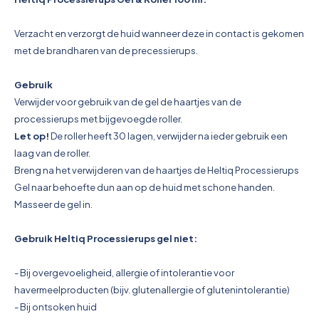
Pictogrammen
Verzacht en verzorgt de huid wanneer deze in contact is gekomen
met de brandharen van de precessierups.
Gebruik
Verwijder voor gebruik van de gel de haartjes van de
processierups met bijgevoegde roller.
Let op!
De roller heeft 30 lagen, verwijder na ieder gebruik een
laag van de roller.
Breng na het verwijderen van de haartjes de Heltiq Processierups
Gel naar behoefte dun aan op de huid met schone handen.
Masseer de gel in.
Gebruik Heltiq Processierups gel niet:
- Bij overgevoeligheid, allergie of intolerantie voor
havermeelproducten (bijv. glutenallergie of glutenintolerantie)
- Bij ontsoken huid