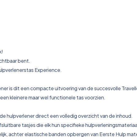
k!
chtbaar bent.
ulpverlenerstas Experience.
ener is dit een compacte uitvoering van de succesvolle Travell
een kleinere maar wel functionele tas voorzien.
e hulpverlener direct een volledig overzicht van de inhoud.
fsluitbare tasjes die elk hun specifieke hulpverleningsmateri
telijk, achter elastische banden opbergen van Eerste Hulp mate