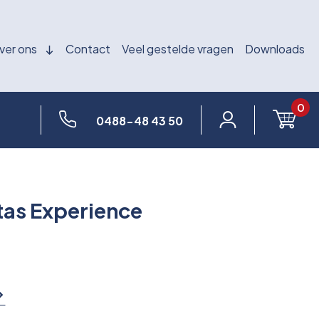
ver ons
Contact
Veel gestelde vragen
Downloads
0
0488-48 43 50
tas Experience