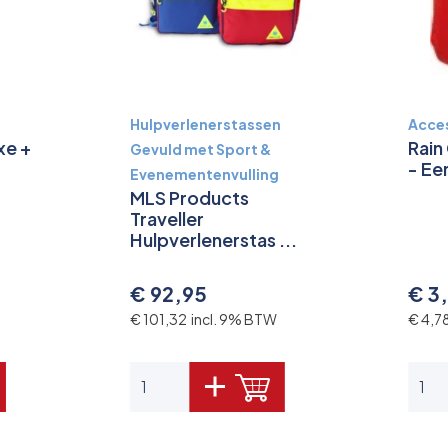
Hulpverlenerstassen
Acce
xe +
Rain
Gevuld met Sport &
- Ee
Evenementenvulling
MLS Products
Traveller
Hulpverlenerstas ...
€ 92,95
€ 3
€ 101,32 incl. 9% BTW
€ 4,7