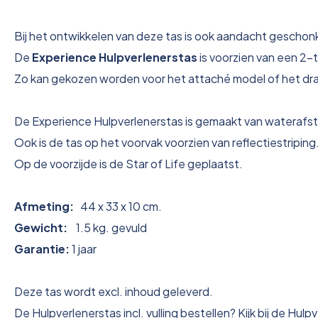
Bij het ontwikkelen van deze tas is ook aandacht gescho
De
Experience Hulpverlenerstas
is voorzien van een 2-
Zo kan gekozen worden voor het attaché model of het dra
De Experience Hulpverlenerstas is gemaakt van waterafsto
Ook is de tas op het voorvak voorzien van reflectiestriping
Op de voorzijde is de Star of Life geplaatst.
Afmeting:
44 x 33 x 10 cm.
Gewicht:
1.5 kg. gevuld
Garantie:
1 jaar
Deze tas wordt excl. inhoud geleverd.
De Hulpverlenerstas incl. vulling bestellen? Kijk bij de Hul