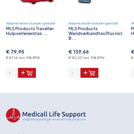
Hulpverlenerstassen gevuld
Hulpverlenerstassen gevuld
H
MLS Products Traveller
MLS Products
M
Hulpverlenerstas ...
Wandverbandtas Plus incl.
H
B...
€ 79,95
€ 139,66
€
€ 87,14 incl. 9% BTW
€ 152,23 incl. 9% BTW
€