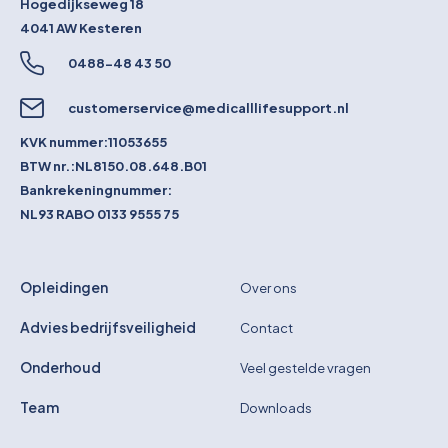
Hogedijkseweg 18
4041 AW
Kesteren
0488-48 43 50
customerservice@medicalllifesupport.nl
KVK nummer:
11053655
BTW nr.:
NL8150.08.648.B01
Bankrekeningnummer:
NL93 RABO 0133 9555 75
Opleidingen
Over ons
Advies bedrijfsveiligheid
Contact
Onderhoud
Veel gestelde vragen
Team
Downloads