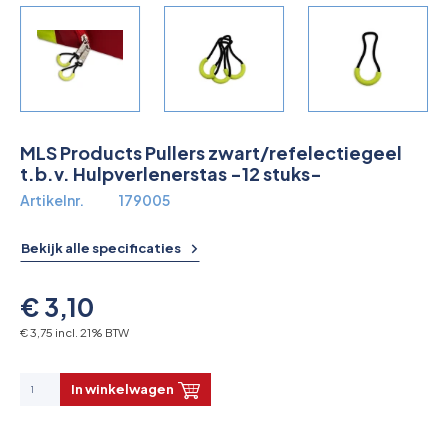
Overkoepelende EHBO organisaties
Verbandkoffers
Lesmateriaal
MLS Products Pullers zwart/refelectiegeel
Verbandmiddelen
t.b.v. Hulpverlenerstas -12 stuks-
Artikelnr.
179005
Pleisters
Bekijk alle specificaties
Farmacie & bescherming
€ 3,10
Stop de Bloeding
€ 3,75 incl. 21% BTW
Instrumenten
In winkelwagen
Brandbestrijding & Rookmelders