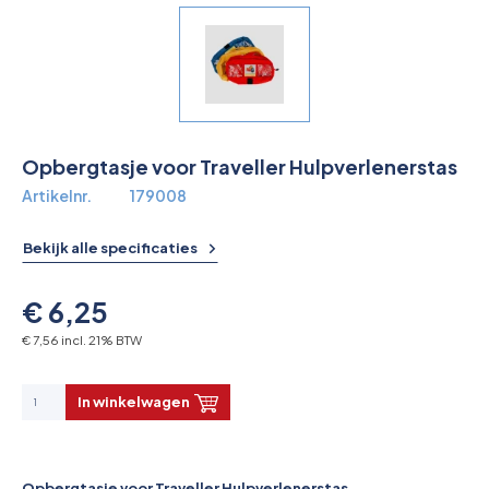
Overkoepelende EHBO organisaties
Verbandkoffers
Lesmateriaal
Opbergtasje voor Traveller Hulpverlenerstas
Verbandmiddelen
Artikelnr.
179008
Pleisters
Bekijk alle specificaties
Farmacie & bescherming
€ 6,25
Stop de Bloeding
€ 7,56 incl. 21% BTW
Instrumenten
In winkelwagen
Brandbestrijding & Rookmelders
Opbergtasje voor Traveller Hulpverlenerstas