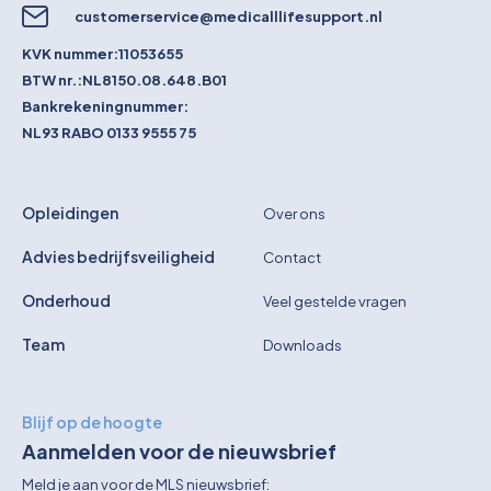
customerservice@medicalllifesupport.nl
KVK nummer:
11053655
BTW nr.:
NL8150.08.648.B01
Bankrekeningnummer:
NL93 RABO 0133 9555 75
Opleidingen
Over ons
Advies bedrijfsveiligheid
Contact
Onderhoud
Veel gestelde vragen
Team
Downloads
Blijf op de hoogte
Aanmelden voor de nieuwsbrief
Meld je aan voor de MLS nieuwsbrief: