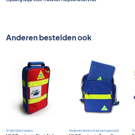
Pictogrammen
Anderen bestelden ook
Vrijetijdstasjes
Hulpverlenerstassen gevuld
V