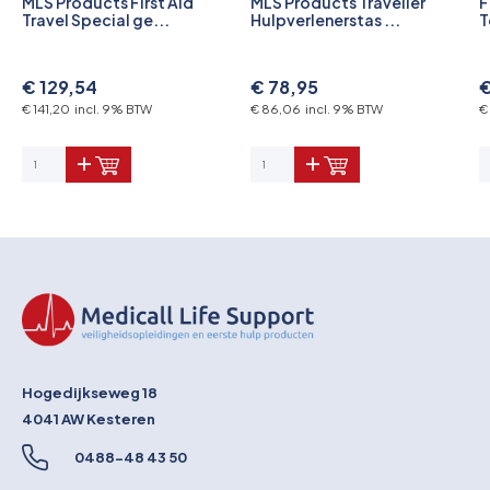
MLS Products First Aid
MLS Products Traveller
F
Travel Special ge...
Hulpverlenerstas ...
T
€ 129,54
€ 78,95
€
€ 141,20 incl. 9% BTW
€ 86,06 incl. 9% BTW
€
Hogedijkseweg 18
4041 AW
Kesteren
0488-48 43 50