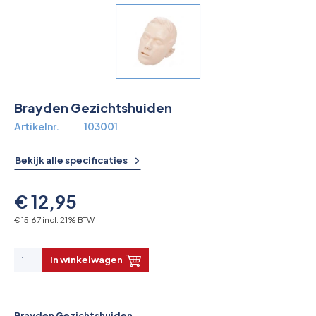
Overkoepelende EHBO organisaties
Verbandkoffers
Lesmateriaal
Brayden Gezichtshuiden
Verbandmiddelen
Artikelnr.
103001
Pleisters
Bekijk alle specificaties
Farmacie & bescherming
€ 12,95
Stop de Bloeding
€ 15,67 incl. 21% BTW
Instrumenten
In winkelwagen
Brandbestrijding & Rookmelders
Brayden Gezichtshuiden