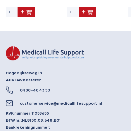
Hogedijkseweg 18
4041 AW
Kesteren
0488-48 43 50
customerservice@medicalllifesupport.nl
KVK nummer:
11053655
BTW nr.:
NL8150.08.648.B01
Bankrekeningnummer: