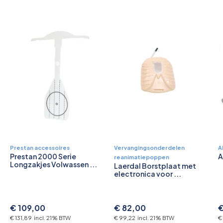
Prestan accessoires
Vervangingsonderdelen
A
Prestan 2000 Serie
A
reanimatiepoppen
Longzakjes Volwassen ...
Laerdal Borstplaat met
electronica voor ...
€ 109,00
€ 82,00
€
€ 131,89 incl. 21% BTW
€ 99,22 incl. 21% BTW
€