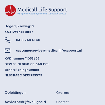
Hogedijkseweg 18
4041 AW
Kesteren
0488-48 43 50
customerservice@medicalllifesupport.nl
KVK nummer:
11053655
BTW nr.:
NL8150.08.648.B01
Bankrekeningnummer:
NL93 RABO 0133 9555 75
Opleidingen
Over ons
Advies bedrijfsveiligheid
Contact