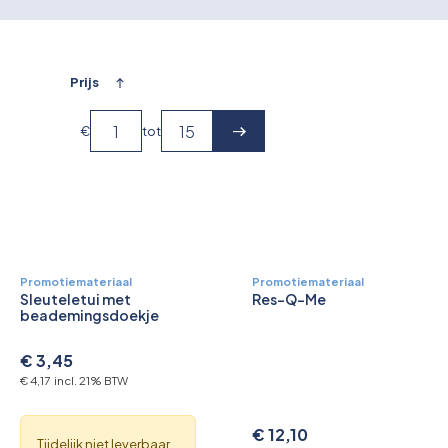
Overkoepelende EHBO organisaties
Verbandkoffers
Prijs
Lesmateriaal
€
tot
Verbandmiddelen
Pleisters
Farmacie & bescherming
Promotiemateriaal
Promotiemateriaal
Sleuteletui met
Res-Q-Me
Stop de Bloeding
beademingsdoekje
Instrumenten
€ 3,45
€ 4,17 incl. 21% BTW
Brandbestrijding & Rookmelders
€ 12,10
Tijdelijk niet leverbaar