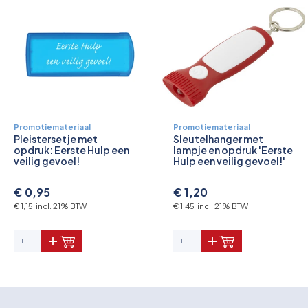
Promotiemateriaal
Promotiemateriaal
Pleistersetje met
Sleutelhanger met
opdruk: Eerste Hulp een
lampje en opdruk 'Eerste
veilig gevoel!
Hulp een veilig gevoel!'
€ 0,95
€ 1,20
€ 1,15 incl. 21% BTW
€ 1,45 incl. 21% BTW