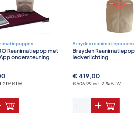
animatiepoppen
Brayden reanimatiepoppen
RO Reanimatiepop met
Brayden Reanimatiepop
 App ondersteuning
ledverlichting
00
€ 419,00
cl. 21% BTW
€ 506,99 incl. 21% BTW