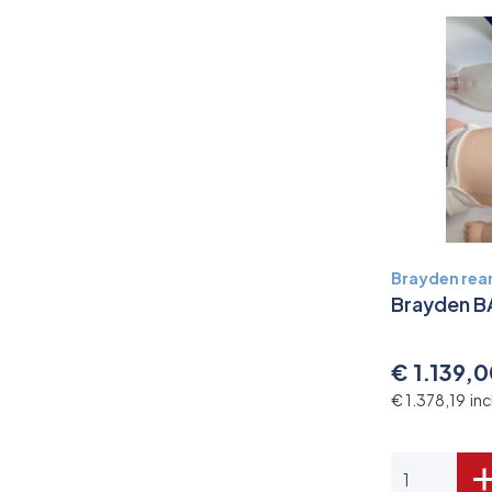
Brayden re
Brayden B
€ 1.139,
€ 1.378,19 in