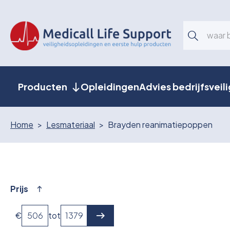
Producten
Opleidingen
Advies bedrijfsveil
Home
Lesmateriaal
Brayden reanimatiepoppen
Prijs
€
tot