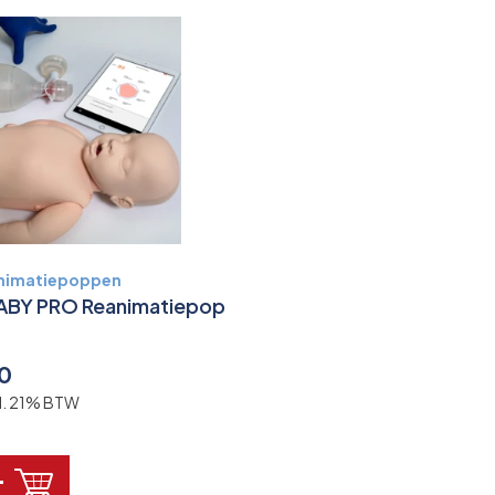
animatiepoppen
ABY PRO Reanimatiepop
00
cl. 21% BTW