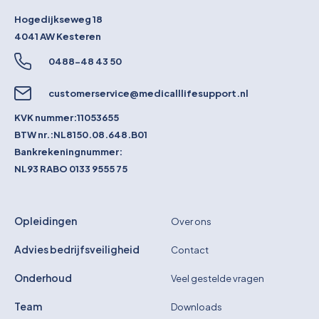
Hogedijkseweg 18
4041 AW
Kesteren
0488-48 43 50
customerservice@medicalllifesupport.nl
KVK nummer:
11053655
BTW nr.:
NL8150.08.648.B01
Bankrekeningnummer:
NL93 RABO 0133 9555 75
Opleidingen
Over ons
Advies bedrijfsveiligheid
Contact
Onderhoud
Veel gestelde vragen
Team
Downloads