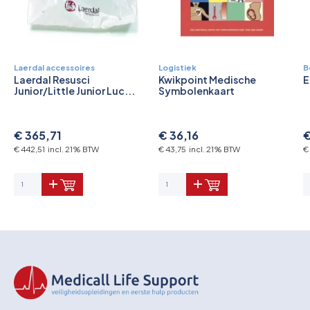
Laerdal accessoires
Logistiek
B
Laerdal Resusci
Kwikpoint Medische
E
Junior/Little Junior Luc...
Symbolenkaart
€ 365,71
€ 36,16
€
€ 442,51 incl. 21% BTW
€ 43,75 incl. 21% BTW
€