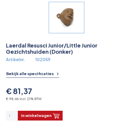
Overkoepelende EHBO organisaties
Verbandkoffers
Lesmateriaal
Laerdal Resusci Junior/Little Junior
Verbandmiddelen
Gezichtshuiden (Donker)
Artikelnr.
102059
Pleisters
Bekijk alle specificaties
Farmacie & bescherming
€ 81,37
Stop de Bloeding
€ 98,46 incl. 21% BTW
Instrumenten
In winkelwagen
Brandbestrijding & Rookmelders