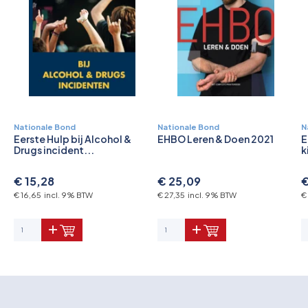
Nationale Bond
Nationale Bond
N
Eerste Hulp bij Alcohol &
EHBO Leren & Doen 2021
E
Drugs incident...
k
€ 15,28
€ 25,09
€
€ 16,65 incl. 9% BTW
€ 27,35 incl. 9% BTW
€