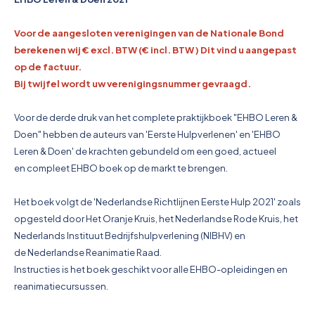
Pictogrammen
Voor de aangesloten verenigingen van de Nationale Bond
berekenen wij € excl. BTW (€ incl. BTW ) Dit vind u aangepast
op de factuur.
Bij twijfel wordt uw verenigingsnummer gevraagd.
Voor de derde druk van het complete praktijkboek "EHBO Leren &
Doen" hebben de auteurs
van 'Eerste Hulpverlenen' en 'EHBO
Leren & Doen' de krachten gebundeld om een goed, actueel
en
compleet EHBO boek op de markt te brengen.
Het boek volgt de 'Nederlandse Richtlijnen Eerste Hulp 2021' zoals
opgesteld door Het Oranje Kruis, h
et Nederlandse Rode Kruis, het
Nederlands Instituut Bedrijfshulpverlening (NIBHV) en
de
Nederlandse Reanimatie Raad.
Instructies is het boek geschikt voor alle EHBO-opleidingen en
reanimatiecursussen.