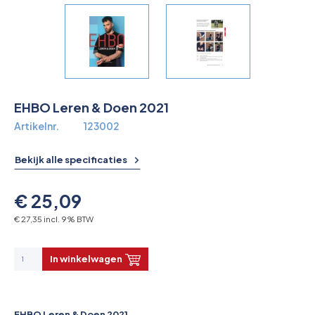
Overkoepelende EHBO organisaties
Verbandkoffers
Lesmateriaal
EHBO Leren & Doen 2021
Verbandmiddelen
Artikelnr.
123002
Pleisters
Bekijk alle specificaties
Farmacie & bescherming
€ 25,09
Stop de Bloeding
€ 27,35 incl. 9% BTW
Instrumenten
In winkelwagen
Brandbestrijding & Rookmelders
EHBO Leren & Doen 2021