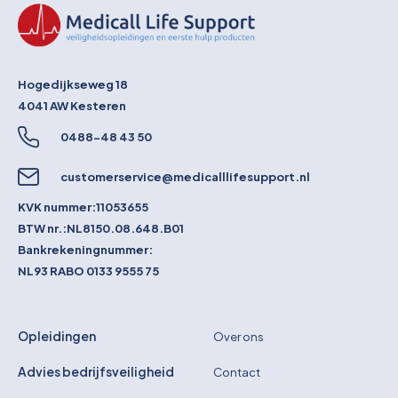
Hogedijkseweg 18
4041 AW
Kesteren
0488-48 43 50
customerservice@medicalllifesupport.nl
KVK nummer:
11053655
BTW nr.:
NL8150.08.648.B01
Bankrekeningnummer:
NL93 RABO 0133 9555 75
Opleidingen
Over ons
Advies bedrijfsveiligheid
Contact