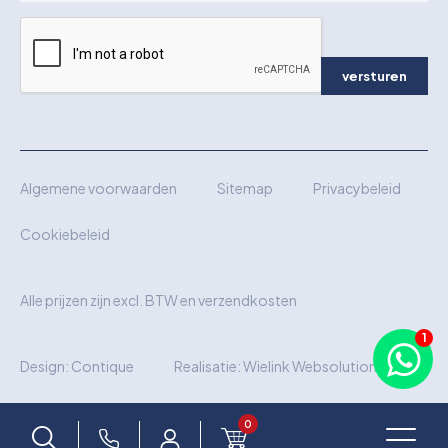
versturen
Algemene voorwaarden
Sitemap
Privacybeleid
Cookiebeleid
Alle prijzen zijn excl. BTW en verzendkosten
Design:
Contique
Realisatie:
Wielink Websolutions
0