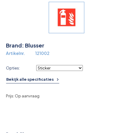
Overkoepelende EHBO organisaties
Verbandkoffers
Lesmateriaal
Brand: Blusser
Verbandmiddelen
Artikelnr.
121002
Pleisters
Opties:
Farmacie & bescherming
Bekijk alle specificaties
Stop de Bloeding
Prijs: Op aanvraag
Instrumenten
Brandbestrijding & Rookmelders