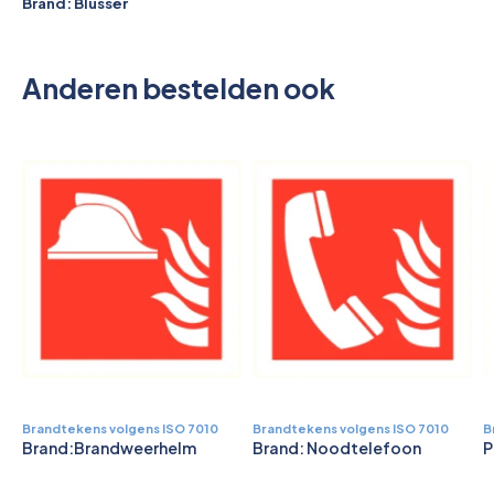
Pictogrammen
Brand: Blusser
Anderen bestelden ook
Brandtekens volgens ISO 7010
Brandtekens volgens ISO 7010
B
Brand:Brandweerhelm
Brand: Noodtelefoon
P