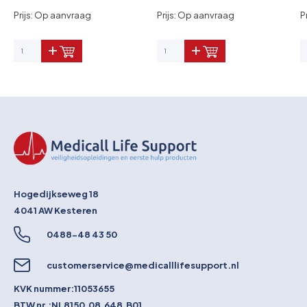
Prijs: Op aanvraag
Prijs: Op aanvraag
P
Hogedijkseweg 18
4041 AW
Kesteren
0488-48 43 50
customerservice@medicalllifesupport.nl
KVK nummer:
11053655
BTW nr.:
NL8150.08.648.B01