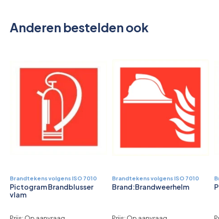
Pictogrammen
Anderen bestelden ook
Brandtekens volgens ISO 7010
Brandtekens volgens ISO 7010
B
Pictogram Brandblusser
Brand:Brandweerhelm
P
vlam
Prijs: Op aanvraag
Prijs: Op aanvraag
P