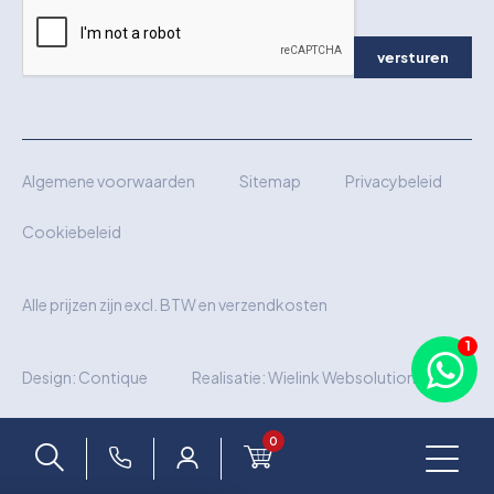
versturen
Algemene voorwaarden
Sitemap
Privacybeleid
Cookiebeleid
Alle prijzen zijn excl. BTW en verzendkosten
Design:
Contique
Realisatie:
Wielink Websolutions
0