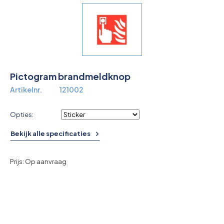
Overkoepelende EHBO organisaties
Verbandkoffers
Lesmateriaal
Pictogram brandmeldknop
Verbandmiddelen
Artikelnr.
121002
Pleisters
Opties:
Farmacie & bescherming
Bekijk alle specificaties
Stop de Bloeding
Prijs: Op aanvraag
Instrumenten
Brandbestrijding & Rookmelders