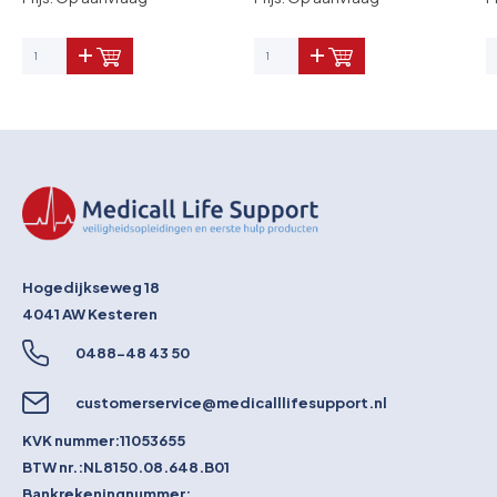
Hogedijkseweg 18
4041 AW
Kesteren
0488-48 43 50
customerservice@medicalllifesupport.nl
KVK nummer:
11053655
BTW nr.:
NL8150.08.648.B01
Bankrekeningnummer: