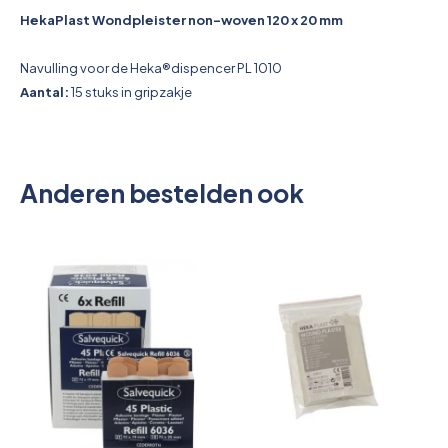
Pictogrammen
HekaPlast Wondpleister non-woven 120 x 20 mm
Navulling voor de Heka®dispencer PL 1010
Aantal:
15 stuks in gripzakje
Anderen bestelden ook