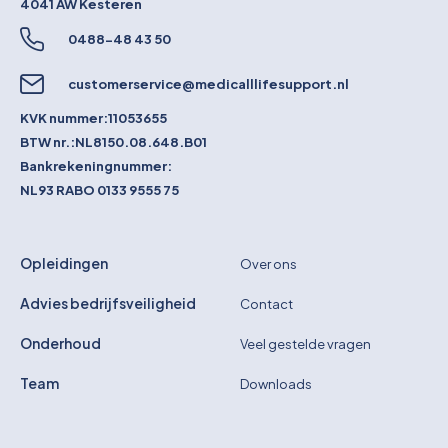
4041 AW
Kesteren
0488-48 43 50
customerservice@medicalllifesupport.nl
KVK nummer:
11053655
BTW nr.:
NL8150.08.648.B01
Bankrekeningnummer:
NL93 RABO 0133 9555 75
Opleidingen
Over ons
Advies bedrijfsveiligheid
Contact
Onderhoud
Veel gestelde vragen
Team
Downloads