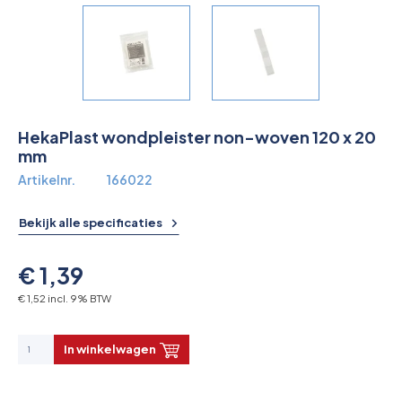
Overkoepelende EHBO organisaties
Verbandkoffers
Lesmateriaal
HekaPlast wondpleister non-woven 120 x 20
Verbandmiddelen
mm
Artikelnr.
166022
Pleisters
Bekijk alle specificaties
Farmacie & bescherming
€ 1,39
Stop de Bloeding
€ 1,52 incl. 9% BTW
Instrumenten
In winkelwagen
Brandbestrijding & Rookmelders