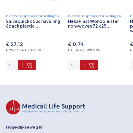
Pleisterdispencers & vullingen
Pleisterdispencers & vullingen
P
Salvequick 6036 navulling
HekaPlast Wondpleister
H
6pack plastic ...
non-woven 72 x 25...
p
w
€ 27,12
€ 0,74
€
€ 29,56 incl. 9% BTW
€ 0,81 incl. 9% BTW
€
Hogedijkseweg 18