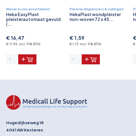
Nieuw in ons assortiment
Pleisterdispencers & vullingen
P
Heka EasyPlast
HekaPlast wondpleister
H
pleisterautomaat gevuld
non-woven 72 x 45...
n
(...
€ 16,47
€ 1,59
€
€ 17,95 incl. 9% BTW
€ 1,73 incl. 9% BTW
€
Hogedijkseweg 18
4041 AW
Kesteren