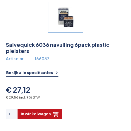
Overkoepelende EHBO organisaties
Verbandkoffers
Lesmateriaal
Salvequick 6036 navulling 6pack plastic
Verbandmiddelen
pleisters
Artikelnr.
166057
Pleisters
Bekijk alle specificaties
Farmacie & bescherming
€ 27,12
Stop de Bloeding
€ 29,56 incl. 9% BTW
Instrumenten
In winkelwagen
Brandbestrijding & Rookmelders