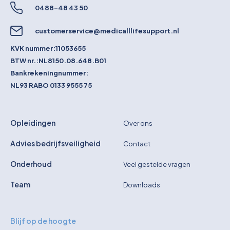
0488-48 43 50
customerservice@medicalllifesupport.nl
KVK nummer:
11053655
BTW nr.:
NL8150.08.648.B01
Bankrekeningnummer:
NL93 RABO 0133 9555 75
Opleidingen
Over ons
Advies bedrijfsveiligheid
Contact
Onderhoud
Veel gestelde vragen
Team
Downloads
Blijf op de hoogte