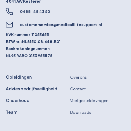
4041 AW
Kesteren
0488-48 43 50
customerservice@medicalllifesupport.nl
KVK nummer:
11053655
BTW nr.:
NL8150.08.648.B01
Bankrekeningnummer:
NL93 RABO 0133 9555 75
Opleidingen
Over ons
Advies bedrijfsveiligheid
Contact
Onderhoud
Veel gestelde vragen
Team
Downloads