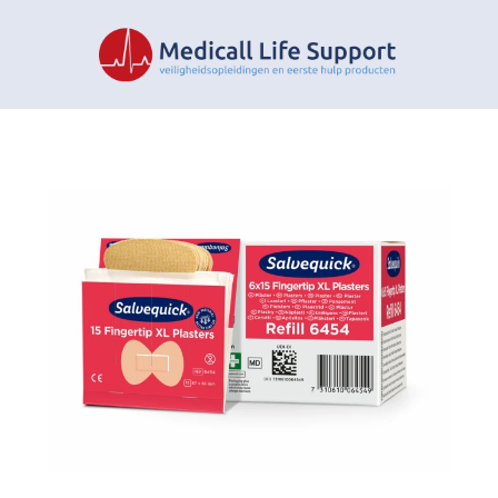
Terug naar menu
n
n
n
n
n
n
n
n
n
n
n
n
n
n
Terug naar menu
Terug naar menu
Over ons
timent
en MLS
EHBO
rming
Producten
Onderhoud
Over ons
SO 7010
Nieuw in ons assortiment
Onderhoud AED
Team
ducten
ngen
O 7010
Hulpverlenerstassen MLS products
Onderhoud verbandkoffers
ld
kens
AED/Training
Onderhoud reanimatiepoppen AMBU
s
Kleding
Onderhoud blusmiddelen