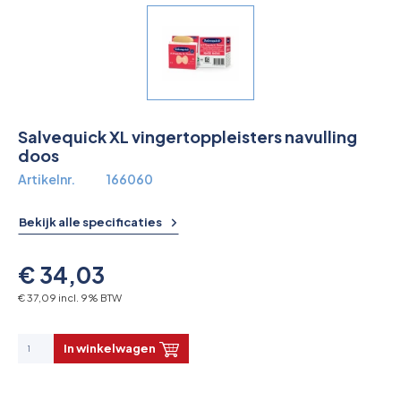
Overkoepelende EHBO organisaties
Verbandkoffers
Lesmateriaal
Salvequick XL vingertoppleisters navulling
Verbandmiddelen
doos
Artikelnr.
166060
Pleisters
Bekijk alle specificaties
Farmacie & bescherming
€ 34,03
Stop de Bloeding
€ 37,09 incl. 9% BTW
Instrumenten
In winkelwagen
Brandbestrijding & Rookmelders