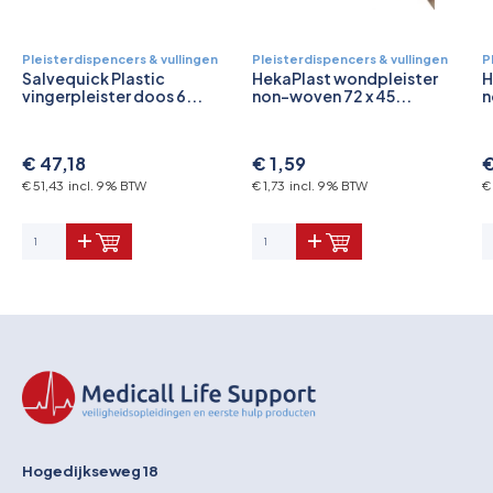
Pleisterdispencers & vullingen
Pleisterdispencers & vullingen
P
Salvequick Plastic
HekaPlast wondpleister
H
vingerpleister doos 6...
non-woven 72 x 45...
n
€ 47,18
€ 1,59
€
€ 51,43 incl. 9% BTW
€ 1,73 incl. 9% BTW
€
Hogedijkseweg 18