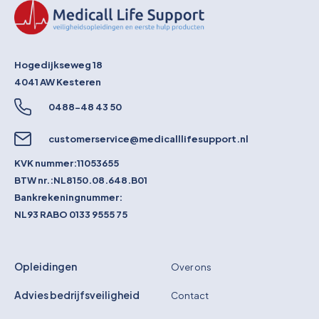
Hogedijkseweg 18
4041 AW
Kesteren
0488-48 43 50
customerservice@medicalllifesupport.nl
KVK nummer:
11053655
BTW nr.:
NL8150.08.648.B01
Bankrekeningnummer:
NL93 RABO 0133 9555 75
Opleidingen
Over ons
Advies bedrijfsveiligheid
Contact