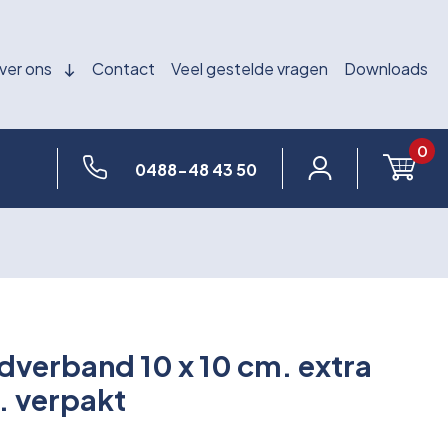
ver ons
Contact
Veel gestelde vragen
Downloads
0
0488-48 43 50
erband 10 x 10 cm. extra
t. verpakt