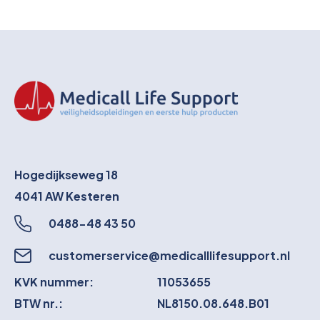
Hogedijkseweg 18
4041 AW
Kesteren
0488-48 43 50
customerservice@medicalllifesupport.nl
KVK nummer:
11053655
BTW nr.:
NL8150.08.648.B01