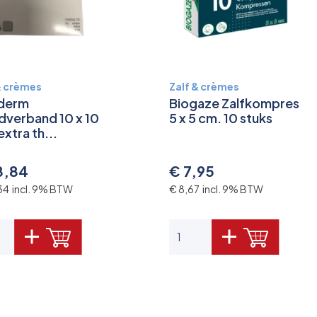
& crèmes
Zalf & crèmes
derm
Biogaze Zalfkompres
verband 10 x 10
5 x 5 cm. 10 stuks
extra th...
8,84
€ 7,95
34 incl. 9% BTW
€ 8,67 incl. 9% BTW