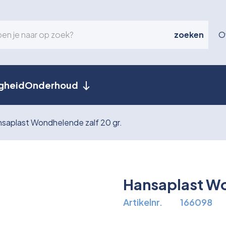
zoeken
O
igheid
Onderhoud
saplast Wondhelende zalf 20 gr.
Hansaplast Wo
Artikelnr.
166098