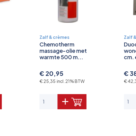
Zalf & crèmes
Zalf 
Chemotherm
Duo
massage-olie met
wond
warmte 500 m...
cm. 
€ 20,95
€ 3
€ 25,35 incl. 21% BTW
€ 42,