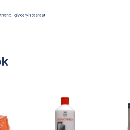
nthenol, glycerylstearaat
ok