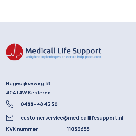
Hogedijkseweg 18
4041 AW
Kesteren
0488-48 43 50
customerservice@medicalllifesupport.nl
KVK nummer:
11053655