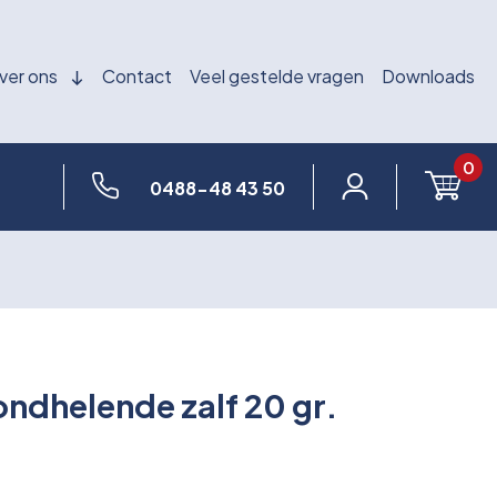
ver ons
Contact
Veel gestelde vragen
Downloads
0
0488-48 43 50
ndhelende zalf 20 gr.