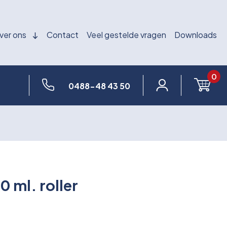
ver ons
Contact
Veel gestelde vragen
Downloads
0
0488-48 43 50
 ml. roller