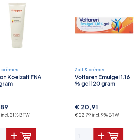
& crèmes
Zalf & crèmes
on Koelzalf FNA
Voltaren Emulgel 1.16
 gram
% gel 120 gram
,89
€ 20,91
3 incl. 21% BTW
€ 22,79 incl. 9% BTW