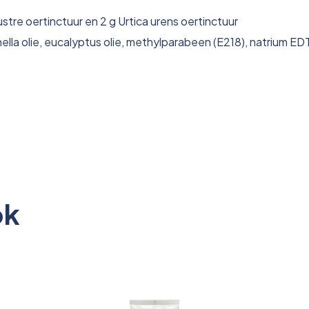
ustre oertinctuur en 2 g Urtica urens oertinctuur
ella olie, eucalyptus olie, methylparabeen (E218), natrium ED
ok