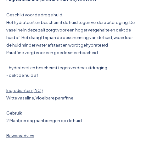
Pictogrammen
Geschikt voor de droge huid.
Het hydrateert en beschermt de huid tegen verdere uitdroging. De
vaseline in deze zalf zorgt voor een hoger vetgehalte en dekt de
huid af. Het draagt bij aan de bescherming van de huid, waardoor
de huid minder water afstaat en wordt gehydrateerd
Paraffine zorgt voor een goede smeerbaarheid.
- hydrateert en beschermt tegen verdere uitdroging
- dekt de huid af
Ingrediënten (INCI)
Witte vaseline, Vloeibare paraffine
Gebruik
2 Maal per dag aanbrengen op de huid.
Bewaaradvies