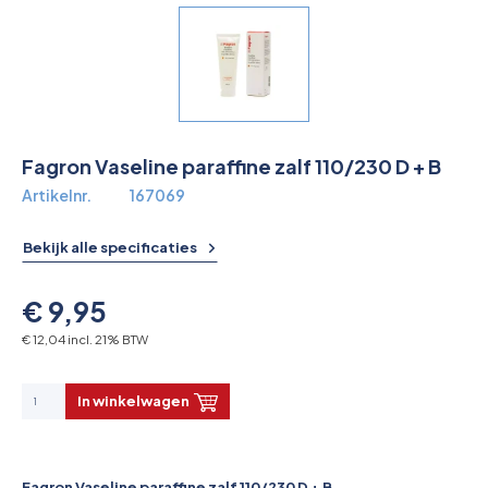
Overkoepelende EHBO organisaties
Verbandkoffers
Lesmateriaal
Fagron Vaseline paraffine zalf 110/230 D + B
Verbandmiddelen
Artikelnr.
167069
Pleisters
Bekijk alle specificaties
Farmacie & bescherming
€ 9,95
Stop de Bloeding
€ 12,04 incl. 21% BTW
Instrumenten
In winkelwagen
Brandbestrijding & Rookmelders
Fagron Vaseline paraffine zalf 110/230 D + B