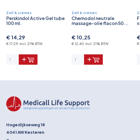
Zalf & crèmes
Zalf & crèmes
Z
Perskindol Active Gel tube
Chemodol neutrale
F
100 ml.
massage-olie flacon 50...
v
€ 14,29
€ 10,25
€
€ 17,29 incl. 21% BTW
€ 12,40 incl. 21% BTW
€
Hogedijkseweg 18
4041 AW
Kesteren