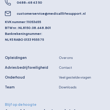
0488-48 43 50
customerservice@medicalllifesupport.nl
KVK nummer:
11053655
BTW nr.:
NL8150.08.648.B01
Bankrekeningnummer:
NL93 RABO 0133 9555 75
Opleidingen
Over ons
Advies bedrijfsveiligheid
Contact
Onderhoud
Veel gestelde vragen
Team
Downloads
Blijf op de hoogte