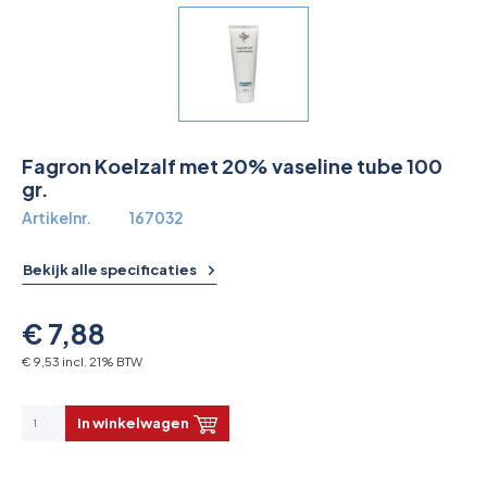
Overkoepelende EHBO organisaties
Verbandkoffers
Lesmateriaal
Fagron Koelzalf met 20% vaseline tube 100
Verbandmiddelen
gr.
Artikelnr.
167032
Pleisters
Bekijk alle specificaties
Farmacie & bescherming
€ 7,88
Stop de Bloeding
€ 9,53 incl. 21% BTW
Instrumenten
In winkelwagen
Brandbestrijding & Rookmelders