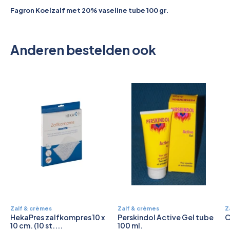
Pictogrammen
Fagron Koelzalf met 20% vaseline tube 100 gr.
Anderen bestelden ook
Zalf & crèmes
Zalf & crèmes
Z
HekaPres zalfkompres 10 x
Perskindol Active Gel tube
C
10 cm. (10 st....
100 ml.