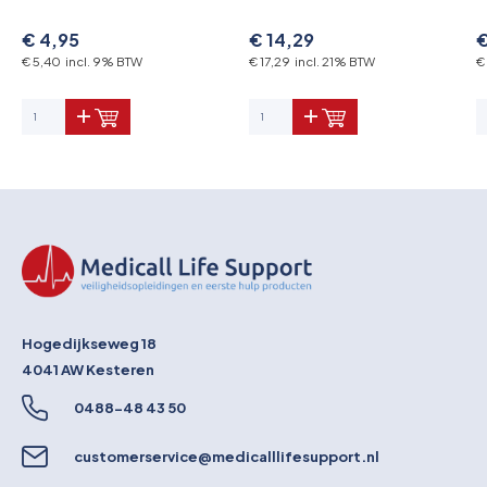
€ 4,95
€ 14,29
€
€ 5,40 incl. 9% BTW
€ 17,29 incl. 21% BTW
€
Hogedijkseweg 18
4041 AW
Kesteren
0488-48 43 50
customerservice@medicalllifesupport.nl