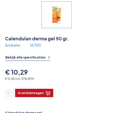
Overkoepelende EHBO organisaties
Verbandkoffers
Lesmateriaal
Calendulan derma gel 50 gr.
Verbandmiddelen
Artikelnr.
167011
Pleisters
Bekijk alle specificaties
Farmacie & bescherming
€ 10,29
Stop de Bloeding
€ 12,45 incl. 21% BTW
Instrumenten
In winkelwagen
Brandbestrijding & Rookmelders
Calendulan derma gel