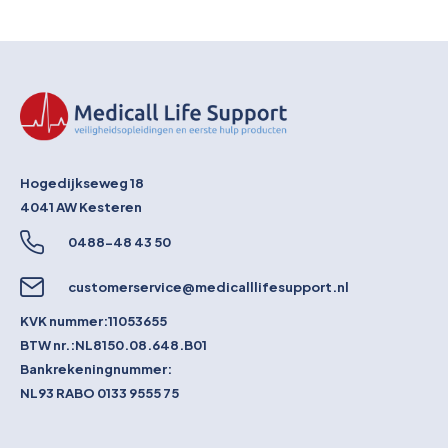
Hogedijkseweg 18
4041 AW
Kesteren
0488-48 43 50
customerservice@medicalllifesupport.nl
KVK nummer:
11053655
BTW nr.:
NL8150.08.648.B01
Bankrekeningnummer:
NL93 RABO 0133 9555 75