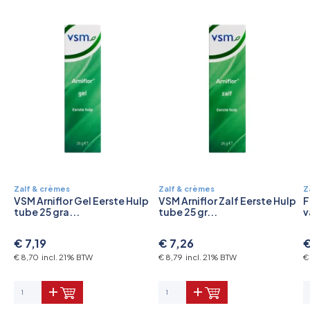
Zalf & crèmes
Zalf & crèmes
Z
VSM Arniflor Gel Eerste Hulp
VSM Arniflor Zalf Eerste Hulp
F
tube 25 gra...
tube 25 gr...
v
€ 7,19
€ 7,26
€
€ 8,70 incl. 21% BTW
€ 8,79 incl. 21% BTW
€