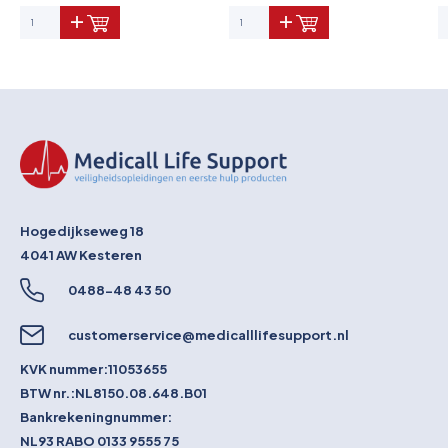
Hogedijkseweg 18
4041 AW
Kesteren
0488-48 43 50
customerservice@medicalllifesupport.nl
KVK nummer:
11053655
BTW nr.:
NL8150.08.648.B01
Bankrekeningnummer:
NL93 RABO 0133 9555 75