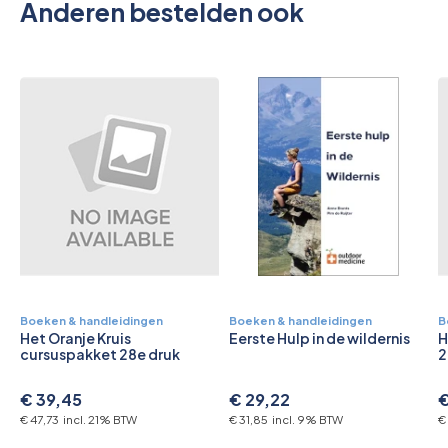
Anderen bestelden ook
Boeken & handleidingen
Boeken & handleidingen
B
Het Oranje Kruis
Eerste Hulp in de wildernis
H
cursuspakket 28e druk
2
€ 39,45
€ 29,22
€
€ 47,73 incl. 21% BTW
€ 31,85 incl. 9% BTW
€