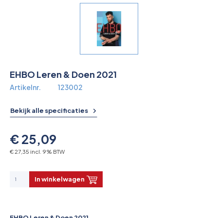
Overkoepelende EHBO organisaties
Verbandkoffers
Lesmateriaal
EHBO Leren & Doen 2021
Verbandmiddelen
Artikelnr.
123002
Pleisters
Bekijk alle specificaties
Farmacie & bescherming
€ 25,09
Stop de Bloeding
€ 27,35 incl. 9% BTW
Instrumenten
In winkelwagen
Brandbestrijding & Rookmelders
EHBO Leren & Doen 2021