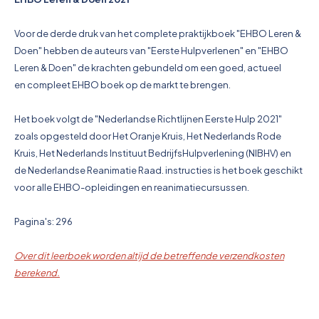
Pictogrammen
Voor de derde druk van het complete praktijkboek "EHBO Leren &
Doen" hebben de auteurs
van "Eerste Hulpverlenen" en "EHBO
Leren & Doen" de krachten gebundeld om een goed, actueel
en
compleet EHBO boek op de markt te brengen.
Het boek volgt de "Nederlandse Richtlijnen Eerste Hulp 2021"
zoals opgesteld door Het Oranje Kruis,
Het Nederlands Rode
Kruis, Het Nederlands Instituut BedrijfsHulpverlening (NIBHV) en
de
Nederlandse Reanimatie Raad.
instructies is het boek geschikt
voor alle EHBO-opleidingen en reanimatiecursussen.
Pagina's: 296
Over dit leerboek worden altijd de betreffende verzendkosten
berekend.