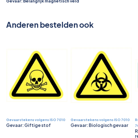
Pictogrammen
Gevaar: Belangrijk magnetisch veld
Anderen bestelden ook
Gevaarstekens volgens ISO 7010
Gevaarstekens volgens ISO 7010
R
Gevaar: Giftige stof
Gevaar: Biologisch gevaar
7
R
r