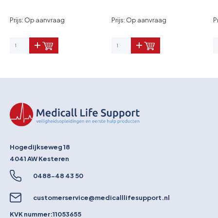
Prijs: Op aanvraag
Prijs: Op aanvraag
P
Hogedijkseweg 18
4041 AW
Kesteren
0488-48 43 50
customerservice@medicalllifesupport.nl
KVK nummer:
11053655