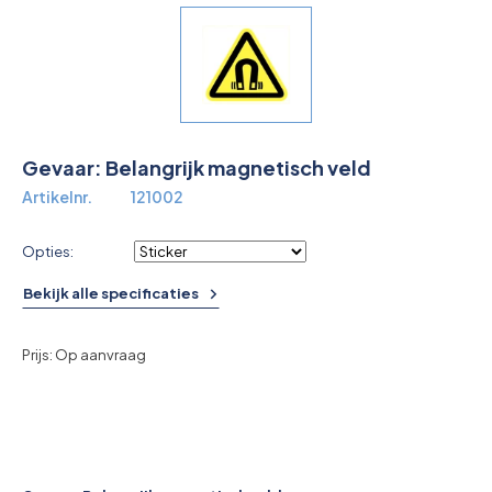
Overkoepelende EHBO organisaties
Verbandkoffers
Lesmateriaal
Gevaar: Belangrijk magnetisch veld
Verbandmiddelen
Artikelnr.
121002
Pleisters
Opties:
Farmacie & bescherming
Bekijk alle specificaties
Stop de Bloeding
Prijs: Op aanvraag
Instrumenten
Brandbestrijding & Rookmelders