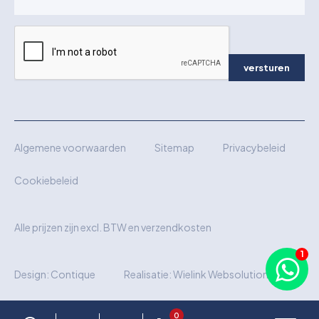
versturen
Algemene voorwaarden
Sitemap
Privacybeleid
Cookiebeleid
Alle prijzen zijn excl. BTW en verzendkosten
Design:
Contique
Realisatie:
Wielink Websolutions
0