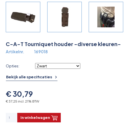
Overkoepelende EHBO organisaties
Verbandkoffers
Lesmateriaal
C-A-T Tourniquet houder -diverse kleuren-
Verbandmiddelen
Artikelnr.
169018
Pleisters
Opties:
Farmacie & bescherming
Bekijk alle specificaties
Stop de Bloeding
€ 30,79
Instrumenten
€ 37,25 incl. 21% BTW
Brandbestrijding & Rookmelders
In winkelwagen