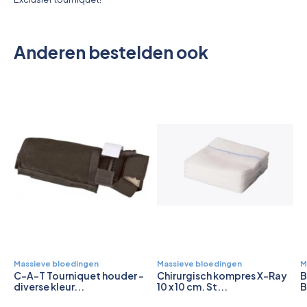
Anderen bestelden ook
Massieve bloedingen
Massieve bloedingen
M
C-A-T Tourniquet houder -
Chirurgisch kompres X-Ray
B
diverse kleur...
10 x 10 cm. St...
B