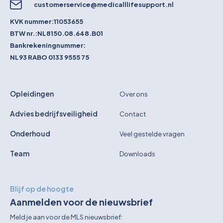
customerservice@medicalllifesupport.nl
KVK nummer:
11053655
BTW nr.:
NL8150.08.648.B01
Bankrekeningnummer:
NL93 RABO 0133 9555 75
Opleidingen
Over ons
Advies bedrijfsveiligheid
Contact
Onderhoud
Veel gestelde vragen
Team
Downloads
Blijf op de hoogte
Aanmelden voor de nieuwsbrief
Meld je aan voor de MLS nieuwsbrief: