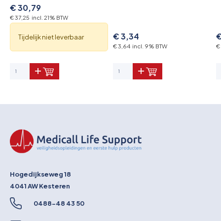
€ 30,79
€ 37,25 incl. 21% BTW
€ 3,34
€
Tijdelijk niet leverbaar
€ 3,64 incl. 9% BTW
€
Hogedijkseweg 18
4041 AW
Kesteren
0488-48 43 50