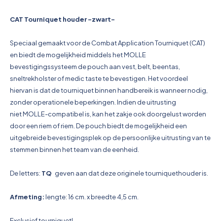
Pictogrammen
CAT Tourniquet houder -zwart-
Speciaal gemaakt voor de Combat Application Tourniquet (CAT)
en biedt de
mogelijkheid middels het MOLLE
bevestigingssysteem de pouch aan vest, belt,
beentas,
sneltrekholster of medic taste te bevestigen.
Het voordeel
hiervan is dat de tourniquet
binnen handbereik is wanneer nodig,
zonder operationele beperkingen.
Indien de uitrusting
niet
MOLLE-compatibel is, kan het zakje ook doorgelust worden
door een riem of riem.
De pouch biedt
de mogelijkheid een
uitgebreide bevestigingsplek op de persoonlijke uitrusting van te
stemmen
binnen het team van de eenheid.
De letters:
TQ
geven aan dat deze originele tourniquethouder is.
Afmeting:
lengte: 16 cm.
x breedte 4,5 cm.
Exclusief tourniquet!