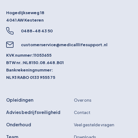
Hogedijkseweg 18
4041 AW
Kesteren
0488-48 43 50
customerservice@medicalllifesupport.nl
KVK nummer:
11053655
BTW nr.:
NL8150.08.648.B01
Bankrekeningnummer:
NL93 RABO 0133 9555 75
Opleidingen
Over ons
Advies bedrijfsveiligheid
Contact
Onderhoud
Veel gestelde vragen
Team
Downloads