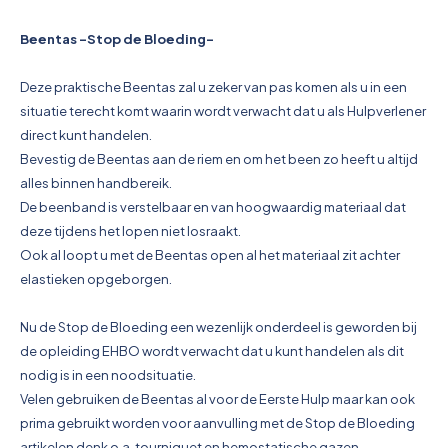
Pictogrammen
Beentas -Stop de Bloeding-
Deze praktische Beentas zal u zeker van pas komen als u in een
situatie terecht komt waarin wordt verwacht dat u als Hulpverlener
direct kunt handelen.
Bevestig de Beentas aan de riem en om het been zo heeft u altijd
alles binnen handbereik.
De beenband is verstelbaar en van hoogwaardig materiaal dat
deze tijdens het lopen niet losraakt.
Ook al loopt u met de Beentas open al het materiaal zit achter
elastieken opgeborgen.
Nu de Stop de Bloeding een wezenlijk onderdeel is geworden bij
de opleiding EHBO wordt verwacht dat u kunt handelen als dit
nodig is in een noodsituatie.
Velen gebruiken de Beentas al voor de Eerste Hulp maar kan ook
prima gebruikt worden voor aanvulling met de Stop de Bloeding
artikelen denk o.a. tourniquet en hemostatische gazen.