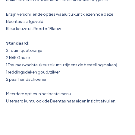
Er zijn verschillende opties waaruit u kunt kiezen hoe deze
Beentas is afgevuld.
Kleur keuze uit Rood of Blauw
Standaard:
2 Tourniquet oranje
2 NAR Gauze
1 Traumazwachtel (keuze kunt u tijdens de bestelling maken)
1 reddingsdeken goud/zilver
2 paar handschoenen
Meerdere opties in het bestelmenu.
Uiteraard kunt u ook de Beentas naar eigen inzicht afvullen.