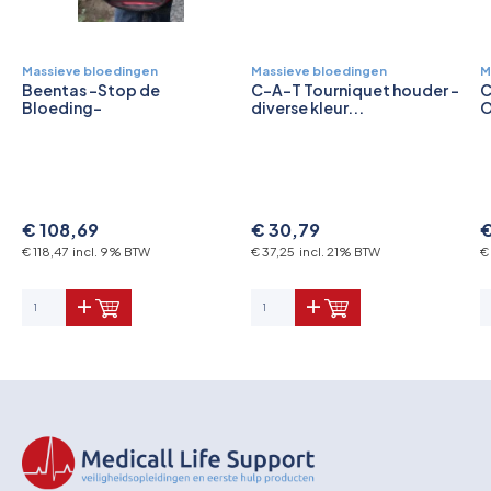
Massieve bloedingen
Massieve bloedingen
M
Beentas -Stop de
C-A-T Tourniquet houder -
C
Bloeding-
diverse kleur...
O
€ 108,69
€ 30,79
€
€ 118,47 incl. 9% BTW
€ 37,25 incl. 21% BTW
€