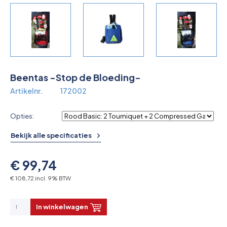
Overkoepelende EHBO organisaties
Verbandkoffers
Lesmateriaal
Beentas -Stop de Bloeding-
Verbandmiddelen
Artikelnr.
172002
Pleisters
Opties:
Farmacie & bescherming
Bekijk alle specificaties
Stop de Bloeding
€ 99,74
Instrumenten
€ 108,72 incl. 9% BTW
Brandbestrijding & Rookmelders
In winkelwagen