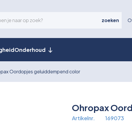
zoeken
O
igheid
Onderhoud
pax Oordopjes geluiddempend color
Ohropax Oord
Artikelnr.
169073