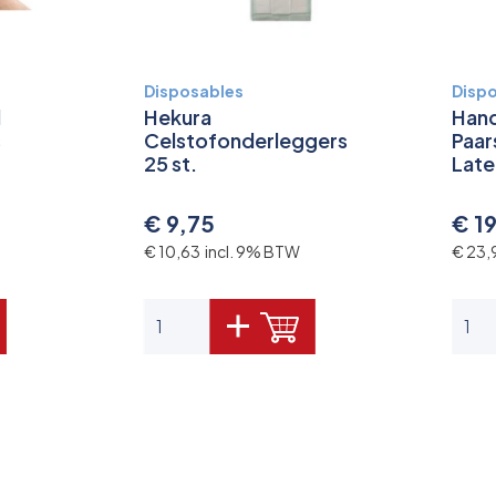
Disposables
Disp
l
Hekura
Hand
s
Celstofonderleggers
Paar
25 st.
Late
€ 9,75
€ 1
€ 10,63 incl. 9% BTW
€ 23,