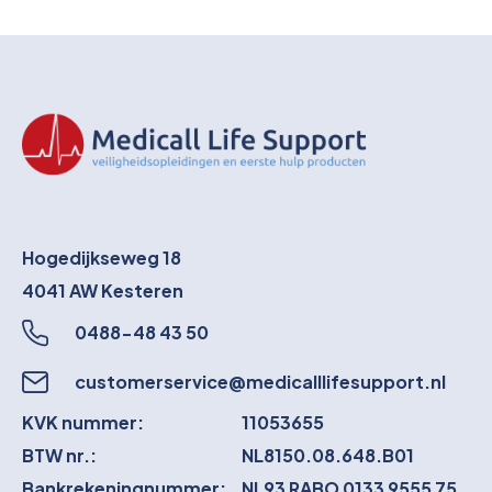
Hogedijkseweg 18
4041 AW
Kesteren
0488-48 43 50
customerservice@medicalllifesupport.nl
KVK nummer:
11053655
BTW nr.:
NL8150.08.648.B01
Bankrekeningnummer:
NL93 RABO 0133 9555 75