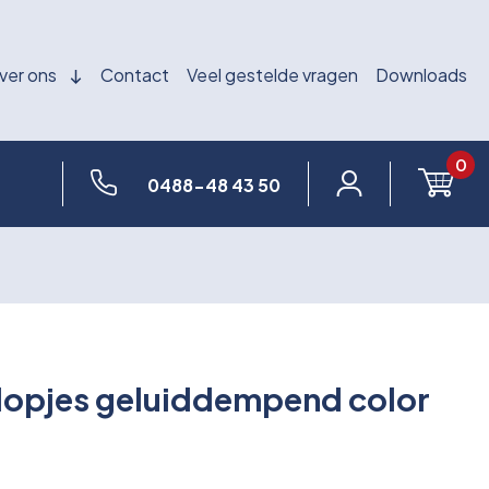
ver ons
Contact
Veel gestelde vragen
Downloads
0
0488-48 43 50
opjes geluiddempend color