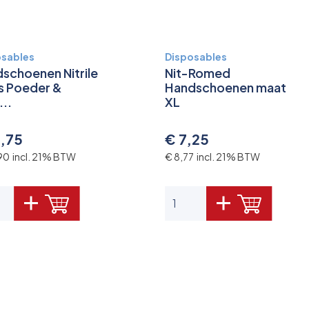
osables
Disposables
schoenen Nitrile
Nit-Romed
s Poeder &
Handschoenen maat
...
XL
9,75
€ 7,25
90 incl. 21% BTW
€ 8,77 incl. 21% BTW