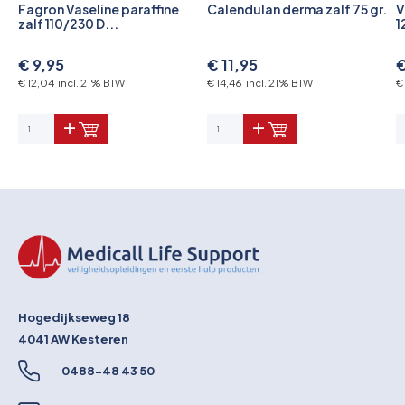
Fagron Vaseline paraffine
Calendulan derma zalf 75 gr.
V
zalf 110/230 D...
1
€ 9,95
€ 11,95
€
€ 12,04 incl. 21% BTW
€ 14,46 incl. 21% BTW
€
Hogedijkseweg 18
4041 AW
Kesteren
0488-48 43 50