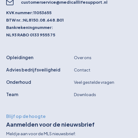
customerservice@medicalllifesupport.nl
KVK nummer:
11053655
BTW nr.:
NL8150.08.648.B01
Bankrekeningnummer:
NL93 RABO 0133 9555 75
Opleidingen
Over ons
Advies bedrijfsveiligheid
Contact
Onderhoud
Veel gestelde vragen
Team
Downloads
Blijf op de hoogte
Aanmelden voor de nieuwsbrief
Meld je aan voor de MLS nieuwsbrief: