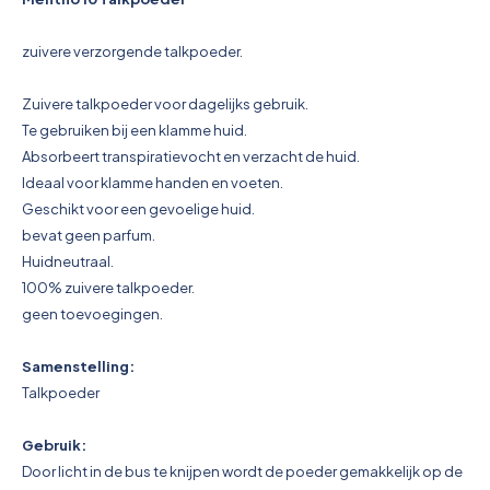
Pictogrammen
zuivere verzorgende talkpoeder.
Zuivere talkpoeder voor dagelijks gebruik.
Te gebruiken bij een klamme huid.
Absorbeert transpiratievocht en verzacht de huid.
Ideaal voor klamme handen en voeten.
Geschikt voor een gevoelige huid.
bevat geen parfum.
Huidneutraal.
100% zuivere talkpoeder.
geen toevoegingen.
Samenstelling:
Talkpoeder
Gebruik:
Door licht in de bus te knijpen wordt de poeder gemakkelijk op de