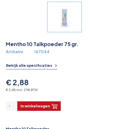
Overkoepelende EHBO organisaties
Verbandkoffers
Lesmateriaal
Mentho 10 Talkpoeder 75 gr.
Verbandmiddelen
Artikelnr.
167044
Pleisters
Bekijk alle specificaties
Farmacie & bescherming
€ 2,88
Stop de Bloeding
€ 3,48 incl. 21% BTW
Instrumenten
In winkelwagen
Brandbestrijding & Rookmelders
Mentho 10 Talkpoeder