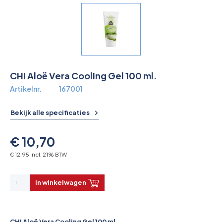
Overkoepelende EHBO organisaties
Verbandkoffers
Lesmateriaal
CHI Aloë Vera Cooling Gel 100 ml.
Verbandmiddelen
Artikelnr.
167001
Pleisters
Bekijk alle specificaties
Farmacie & bescherming
€ 10,70
Stop de Bloeding
€ 12,95 incl. 21% BTW
Instrumenten
In winkelwagen
Brandbestrijding & Rookmelders
CHI Aloë Vera Cooling Gel 100 ml.