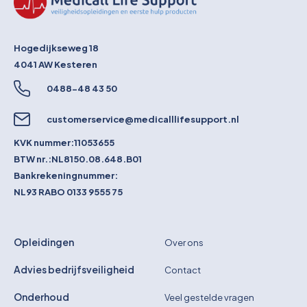
Hogedijkseweg 18
4041 AW
Kesteren
0488-48 43 50
customerservice@medicalllifesupport.nl
KVK nummer:
11053655
BTW nr.:
NL8150.08.648.B01
Bankrekeningnummer:
NL93 RABO 0133 9555 75
Opleidingen
Over ons
Advies bedrijfsveiligheid
Contact
Onderhoud
Veel gestelde vragen