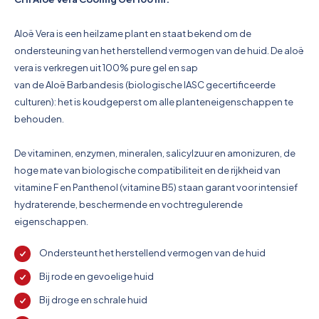
Pictogrammen
Aloë Vera is een heilzame plant en staat bekend om de
ondersteuning van het herstellend vermogen van de huid. De aloë
vera is verkregen uit 100% pure gel en sap
van de Aloë Barbandesis (biologische IASC gecertificeerde
culturen): het is koudgeperst om alle planteneigenschappen te
behouden.
De vitaminen, enzymen, mineralen, salicylzuur en amonizuren, de
hoge mate van biologische compatibiliteit en de rijkheid van
vitamine F en Panthenol (vitamine B5) staan garant voor intensief
hydraterende, beschermende en vochtregulerende
eigenschappen.
Ondersteunt het herstellend vermogen van de huid
Bij rode en gevoelige huid
Bij droge en schrale huid