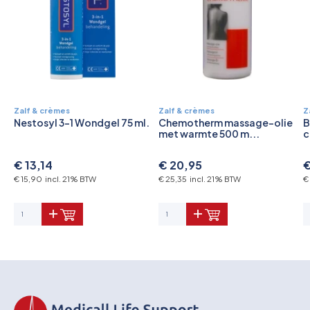
Zalf & crèmes
Zalf & crèmes
Z
Nestosyl 3-1 Wondgel 75 ml.
Chemotherm massage-olie
B
met warmte 500 m...
c
€ 13,14
€ 20,95
€
€ 15,90 incl. 21% BTW
€ 25,35 incl. 21% BTW
€